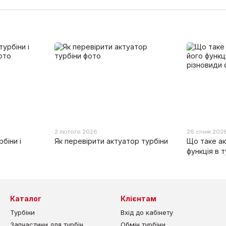
2 лютого 2026
26 січня 202
біни і
Як перевірити актуатор турбіни
Що таке ак
функція в т
Каталог
Клієнтам
Турбіни
Вхід до кабінету
Запчастини для турбін
Обмін турбіни