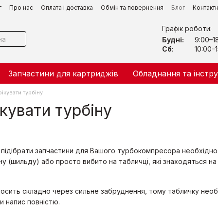
г
Про нас
Оплата і доставка
Обмін та повернення
Блог
Контакт
Графік роботи:
Будні:
9:00–1
Сб:
10:00–1
Запчастини для картриджів
Обладнання та інстр
фікувати турбіну
ікувати турбіну
підібрати запчастини для Вашого турбокомпресора необхідно в
у (шильду) або просто вибито на табличці, які знаходяться на 
осить складно через сильне забруднення, тому табличку необ
 напис повністю.