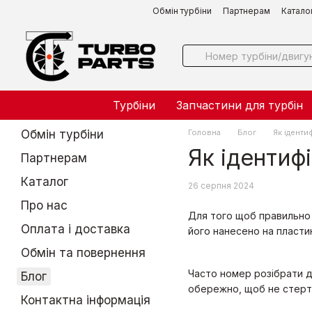
Перейти до основного контенту
Обмін турбіни
Партнерам
Катало
Турбіни
Запчастини для турбін
Обмін турбіни
Головна
Блог
Як іденти
Як ідентиф
Партнерам
Каталог
26 серпня 2024
Про нас
Для того щоб правильно 
Оплата і доставка
його нанесено на пластин
Обмін та повернення
Часто номер розібрати д
Блог
обережно, щоб не стерти
Контактна інформація