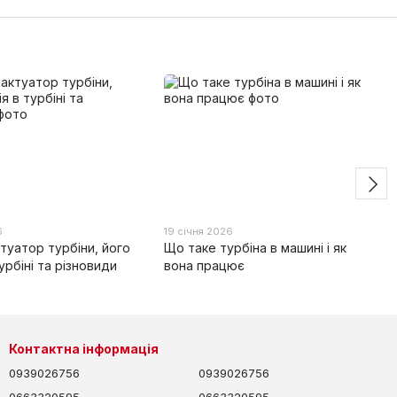
6
19 січня 2026
туатор турбіни, його
Що таке турбіна в машині і як
урбіні та різновиди
вона працює
Контактна інформація
0939026756
0939026756