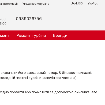
UAH
USD
Укр
Рус
на інформація
Угода користувача
0939026756
8:00
5:00
умент
Ремонт турбіни
Бренди
изначити його заводський номер. В більшості випадків
холодній частині турбіни (алюмінієва частина).
хідно промити або почистити за допомогою очисника, але