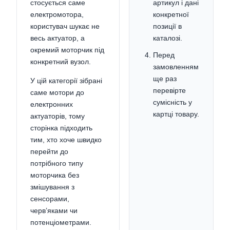
стосується саме
артикул і дані
електромотора,
конкретної
користувач шукає не
позиції в
весь актуатор, а
каталозі.
окремий моторчик під
Перед
конкретний вузол.
замовленням
ще раз
У цій категорії зібрані
перевірте
саме мотори до
сумісність у
електронних
картці товару.
актуаторів, тому
сторінка підходить
тим, хто хоче швидко
перейти до
потрібного типу
моторчика без
змішування з
сенсорами,
черв’яками чи
потенціометрами.