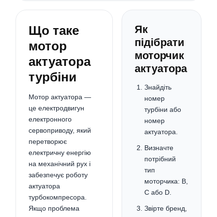
Що таке
Як
підібрати
мотор
моторчик
актуатора
актуатора
турбіни
Знайдіть
Мотор актуатора —
номер
це електродвигун
турбіни або
електронного
номер
сервоприводу, який
актуатора.
перетворює
Визначте
електричну енергію
потрібний
на механічний рух і
тип
забезпечує роботу
моторчика: B,
актуатора
C або D.
турбокомпресора.
Якщо проблема
Звірте бренд,