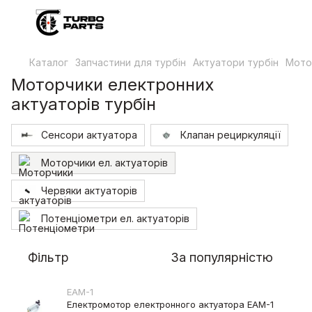
Каталог
Запчастини для турбін
Актуатори турбін
Мотор
Моторчики електронних
актуаторів турбін
Сенсори актуатора
Клапан рециркуляції
Моторчики ел. актуаторів
Червяки актуаторів
Потенціометри ел. актуаторів
Фільтр
За популярністю
EAM-1
Електромотор електронного актуатора EAM-1