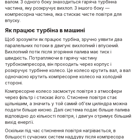
валом. З одного боку знаходиться гаряча турбінна
частина, яку розкручує вихлоп. З іншого боку —
компресорна частина, яка стискає чисте повітря для
впуску.
Як працює турбіна в машині
Щоб зрозуміти як працює турбіна, зручно уявити два
паралельних потоки в двигуні: вихлопний і впускний.
Вихлопний потік після згоряння палива має тиск і
швидкість. Потрапляючи в гарячу частину
турбокомпресора, він проходить через корпус і
розкручує турбінне колесо. Це колесо крутить вал, а вал
одночасно крутить компресорне колесо на холодній
стороні.
Компресорне колесо засмоктує повітря з атмосфери
через фільтр і стискає його. Стиснене повітря стає
щільнішим, а значить у той самий об’єм циліндра можна
подати більше кисню. Далі система подає більше палива
відповідно до кількості повітря, і двигун отримує більший
вихід енергії.
Оскільки під час стиснення повітря нагрівається, в
більшості сучасних систем наддуву після компресора