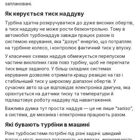
заплановані.
Як керується тиск наддуву
Турбіна здатна розкручуватися до дуже високих обертів,
а тиск наддуву не може рости безконтрольно. Тому в
автомобілі турбонаддув завжди працює разом із
системою керування, яка “дозує” енергію, що потрапляє
на турбінне колесо, і контролює фактичний тиск у впуску.
У класичних схемах наддув обмежується перепуском
частини вихлопних газів повз турбіну, щоб не перегнати
тиск вище заданого. У більш складних системах
керування дозволяє отримати кращу реакцію на газ і
стабільніший тиск у широкому діапазоні обертів. У
сучасних авто за це відповідає електроніка двигуна, яка
орієнтується на датчики тиску та температури й
підлаштовує роботу наддуву під навантаження.
Важлива думка тут проста: наддув — це не лише “залізо”,
а система, де механіка і електроніка працюють разом.
Які бувають турбіни в машині
Різні турбосистеми потрібні під різні задачі: швидкий
відгук у місті, висока потужність на верхах, економічність,