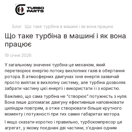
Блог
Що таке турбіна в машині і як вона працює
Що таке турбіна в машині і як вона
працює
19 січня 2026
У загальному значенні турбіна це механізм, який
перетворює енергію потоку вихлопних газів в обертання
ротора. В атмосферних двигунах їхня енергія зазвичай
просто вилітає в вихлопну систему, але турбіна дозволяє
забрати частину цієї енергії і використати її з користю.
Важливо, що сама турбіна не “створює” потужність з нуля.
Вона лише допомагає двигуну ефективніше наповнювати
циліндри повітрям, а отже створювати більше крутного
моменту і потужності при тих самих габаритах мотора.
І якщо сказати коротко і правильно, турбокомпресор це
агрегат, у якому поєднані дві частини, з’єднані одним