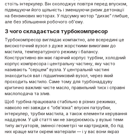
стоїть інтеркулер. Він охолоджує повітря перед впуском,
підвищуючи його щільність і зменшуючи ризик детонації
на бензинових моторах. У підсумку мотор “дихає” глибше,
але без збільшення робочого об’єму.
З чого складається турбокомпресор
Турбокомпресор виглядає компактно, але всередині це
високоточний вузол з дуже жорсткими вимогами до
мастила, температурного режиму і балансу.
Конструктивно він має гарячий корпус турбіни, холодний
корпус компресора і центральну частину, яку часто
називають “серцем” вузла. У центральній частині
знаходиться вал і підшипниковий вузол, через який
проходить мастило. Саме тому для турбонаддуву
критично важливі чисте масло, правильний тиск і справні
маслоподача та злив.
Щоб турбіна працювала стабільно в різних режимах,
навколо неї завжди є “обв’язка”: впускні патрубки,
інтеркулер, трубки мастила, а також елементи керування
наддувом. У цій статті ми не занурюємось у вузькі теми
типу актуаторів, змінної геометрії чи картриджів, бо під
них краще мати окремі матеріали — і у вас вони якраз