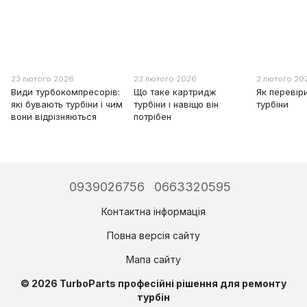
23 лютого 2026
23 лютого 2026
2 лютого 20
Види турбокомпресорів:
Що таке картридж
Як перевір
які бувають турбіни і чим
турбіни і навіщо він
турбіни
вони відрізняються
потрібен
0939026756
0663320595
Контактна інформація
Повна версія сайту
Мапа сайту
© 2026 TurboParts професійні рішення для ремонту
турбін