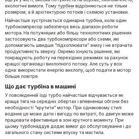
екологічні вимоги. Тому
турбіни
відрізняються не тільки
розміром, а й архітектурою потоків і схемою установки.
Найчастіше зустрічається одинарна турбіна, коли один
турбокомпресор забезпечує весь діапазон роботи
мотора. На потужніших або більш технологічних рішеннях
застосовують два турбокомпресори або схеми, які
допомагають швидше “підхоплювати” знизу і не втрачати
продуктивність зверху. Окремо існують рішення, які
покращують роботу на перехідних режимах за рахунок
кращої організації вихлопного потоку. Але суть у всіх
одна: використати енергію вихлопу, щоб подати в мотор
більше повітря.
Що дає турбіна в машині
У повсякденній їзді турбо найчастіше відчувається як
краща тяга на середніх обертах і впевненіші обгони без
необхідності “крутити” мотор. При однаковому стилі
водіння це може дати і вигоду по витраті, бо двигун може
працювати ефективніше в зоні крутного моменту. При
цьому турбонаддув додає вимог до обслуговування і до
загального стану системи впуску та мастила.