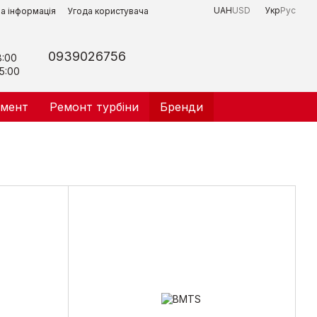
UAH
USD
Укр
Рус
на інформація
Угода користувача
0939026756
8:00
5:00
умент
Ремонт турбіни
Бренди