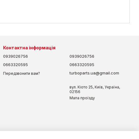
Контактна інформація
0939026756
0939026756
0663320595
0663320595
turboparts.ua@gmail.com
Передзвонити вам?
вул. Кіото 25, Київ, Україна,
02156
Мапа проїзду