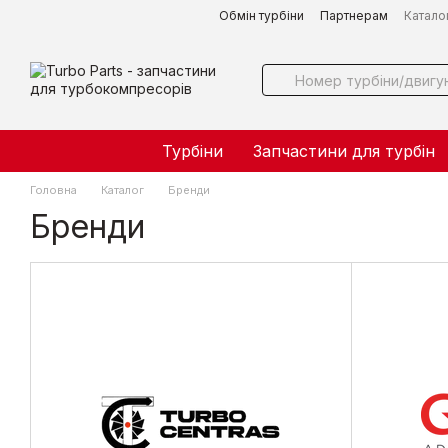
Перейти до основного контенту
Обмін турбіни
Партнерам
Катало
Турбіни
Запчастини для турбін
Головна
Каталог
Бренди
Бренди