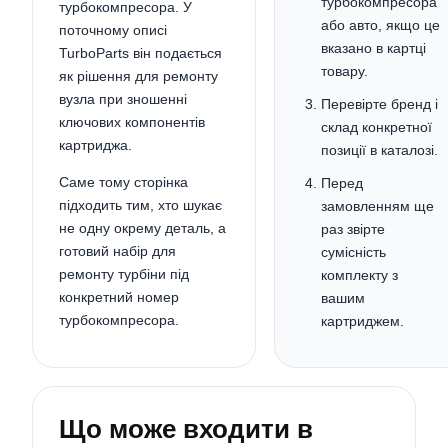
турбокомпресора
турбокомпресора. У
або авто, якщо це
поточному описі
вказано в картці
TurboParts він подається
товару.
як рішення для ремонту
вузла при зношенні
Перевірте бренд і
ключових компонентів
склад конкретної
картриджа.
позиції в каталозі.
Саме тому сторінка
Перед
підходить тим, хто шукає
замовленням ще
не одну окрему деталь, а
раз звірте
готовий набір для
сумісність
ремонту турбіни під
комплекту з
конкретний номер
вашим
турбокомпресора.
картриджем.
Що може входити в