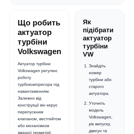
Що робить
Як
підібрати
актуатор
актуатор
турбіни
турбіни
Volkswagen
VW
Актуатор турбіни
Знайдіть
Volkswagen регулює
номер
роботу
турбіни або
турбокомпресора під
старого
навантаженням.
актуатора.
Залежно від
Уточніть
конструкції він керує
модель
перепускним
Volkswagen,
клапаном, вестгейтом
рік випуску,
або механізмом
двигун та
змінної геометрії,