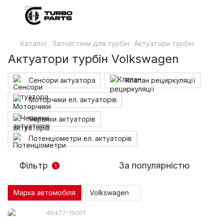
Каталог
Запчастини для турбін
Актуатори турбін
Актуатори турбін Volkswagen
Сенсори актуатора
Клапан рециркуляції
Моторчики ел. актуаторів
Червяки актуаторів
Потенціометри ел. актуаторів
Фільтр
За популярністю
1
Марка автомобіля
Volkswagen
49477-19001