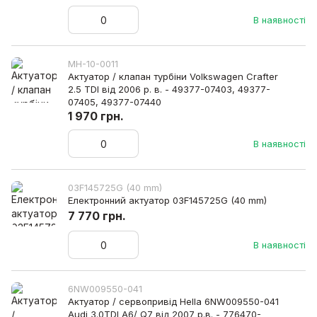
В наявності
MH-10-0011
Актуатор / клапан турбіни Volkswagen Crafter
2.5 TDI від 2006 р. в. - 49377-07403, 49377-
07405, 49377-07440
1 970 грн.
В наявності
03F145725G (40 mm)
Електронний актуатор 03F145725G (40 mm)
7 770 грн.
В наявності
6NW009550-041
Актуатор / сервопривід Hella 6NW009550-041
Audi 3.0TDI A6/ Q7 від 2007 р.в. - 776470-