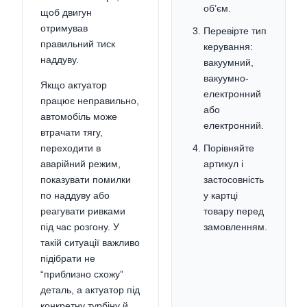
об’єм.
щоб двигун
отримував
Перевірте тип
правильний тиск
керування:
наддуву.
вакуумний,
вакуумно-
Якщо актуатор
електронний
працює неправильно,
або
автомобіль може
електронний.
втрачати тягу,
переходити в
Порівняйте
аварійний режим,
артикул і
показувати помилки
застосовність
по наддуву або
у картці
реагувати ривками
товару перед
під час розгону. У
замовленням.
такій ситуації важливо
підібрати не
“приблизно схожу”
деталь, а актуатор під
конкретну турбіну й