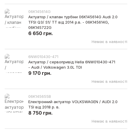
06K145614G
Актуатор / клапан турбіни 06K145614G Audi 2.0
TFSI Q3/ S1/ TT від 2014 р.в. - 06K145614G,
06K145722G
6 650 грн.
Немає в наявності
6NW010430-471
Актуатор / сервопривід Hella 6NW010430-471
- Audi / Volkswagen 3.0L TDI
9 170 грн.
Немає в наявності
06K145655B
Електронний актуатор VOLKSWAGEN / AUDI 2.0
TSI від 2018 р. в.
8 750 грн.
Немає в наявності