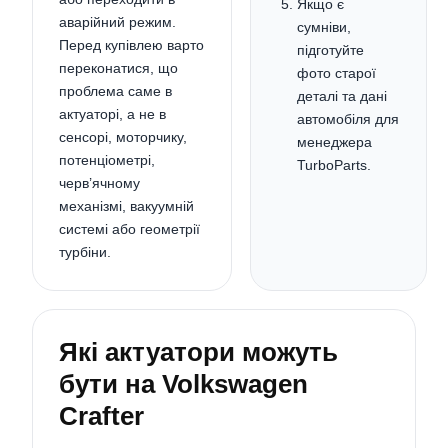
Якщо є
аварійний режим.
сумніви,
Перед купівлею варто
підготуйте
переконатися, що
фото старої
проблема саме в
деталі та дані
актуаторі, а не в
автомобіля для
сенсорі, моторчику,
менеджера
потенціометрі,
TurboParts.
черв’ячному
механізмі, вакуумній
системі або геометрії
турбіни.
Які актуатори можуть
бути на Volkswagen
Crafter