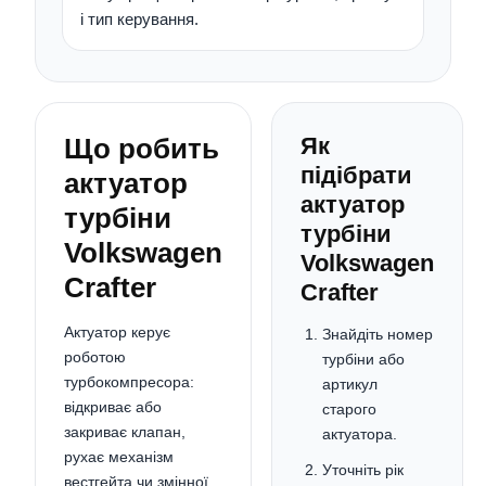
і тип керування.
Що робить
Як
підібрати
актуатор
актуатор
турбіни
турбіни
Volkswagen
Volkswagen
Crafter
Crafter
Актуатор керує
Знайдіть номер
роботою
турбіни або
турбокомпресора:
артикул
відкриває або
старого
закриває клапан,
актуатора.
рухає механізм
Уточніть рік
вестгейта чи змінної