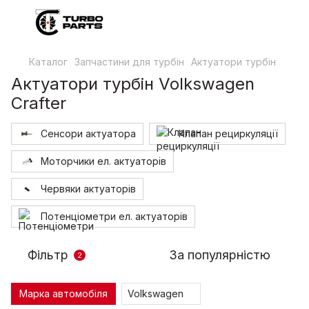
Каталог
Запчастини для турбін
Актуатори турбін
Актуатори турбін Volkswagen
Crafter
Сенсори актуатора
Клапан рециркуляції
Моторчики ел. актуаторів
Червяки актуаторів
Потенціометри ел. актуаторів
Фільтр
За популярністю
2
Марка автомобіля
Volkswagen