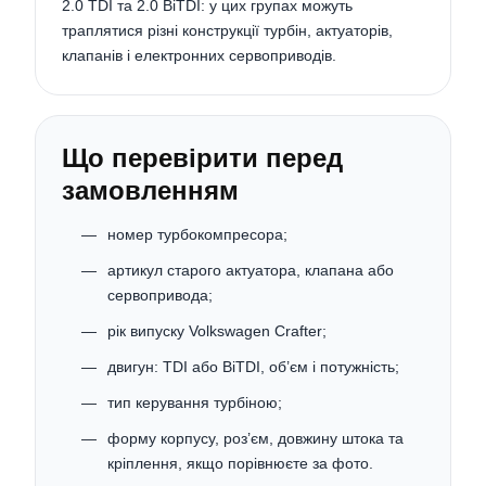
2.0 TDI та 2.0 BiTDI: у цих групах можуть
траплятися різні конструкції турбін, актуаторів,
клапанів і електронних сервоприводів.
Що перевірити перед
замовленням
номер турбокомпресора;
артикул старого актуатора, клапана або
сервопривода;
рік випуску Volkswagen Crafter;
двигун: TDI або BiTDI, об’єм і потужність;
тип керування турбіною;
форму корпусу, роз’єм, довжину штока та
кріплення, якщо порівнюєте за фото.