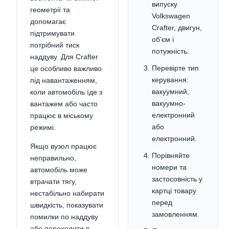
випуску
геометрії та
Volkswagen
допомагає
Crafter, двигун,
підтримувати
об’єм і
потрібний тиск
потужність.
наддуву. Для Crafter
Перевірте тип
це особливо важливо
керування:
під навантаженням,
вакуумний,
коли автомобіль їде з
вакуумно-
вантажем або часто
електронний
працює в міському
або
режимі.
електронний.
Якщо вузол працює
Порівняйте
неправильно,
номери та
автомобіль може
застосовність у
втрачати тягу,
картці товару
нестабільно набирати
перед
швидкість, показувати
замовленням.
помилки по наддуву
або переходити в