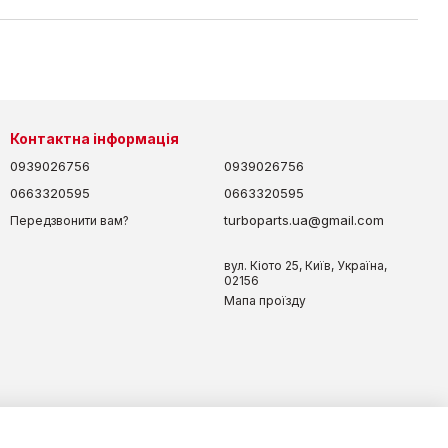
Контактна інформація
0939026756
0939026756
0663320595
0663320595
turboparts.ua@gmail.com
Передзвонити вам?
вул. Кіото 25, Київ, Україна,
02156
Мапа проїзду