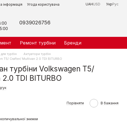
UAH
USD
Укр
Рус
на інформація
Угода користувача
0939026756
8:00
5:00
умент
Ремонт турбіни
Бренди
для турбін
Актуатори турбін
n T5/ Crafter/ Multivan 2.0 TDI BITURBO
ан турбіни Volkswagen T5/
an 2.0 TDI BITURBO
дгук
Порівняти
В бажання
копичувальної знижки