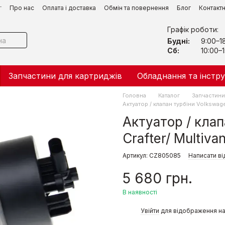
г
Про нас
Оплата і доставка
Обмін та повернення
Блог
Контакт
Графік роботи:
Будні:
9:00–1
Сб:
10:00–1
Запчастини для картриджів
Обладнання та інстр
Головна
Каталог
Запчастини 
Актуатор / клапан турбіни Volkswage
Актуатор / клап
Crafter/ Multiv
Артикул: CZ805085
Написати ві
5 680 грн.
В наявності
%
Увійти
для відображення на