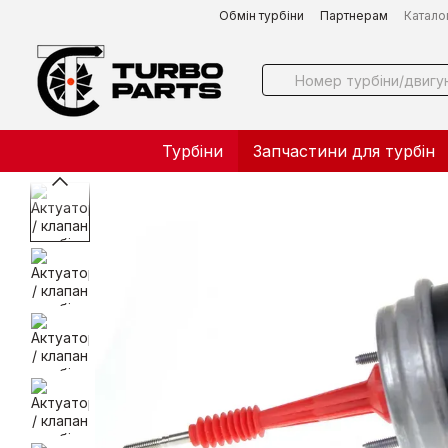
Перейти до основного контенту
Обмін турбіни
Партнерам
Катало
Турбіни
Запчастини для турбін