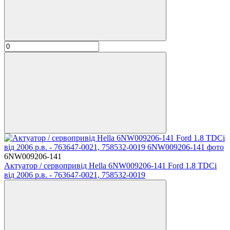
6NW009206-141
Актуатор / сервопривід Hella 6NW009206-141 Ford 1.8 TDCi
від 2006 р.в. - 763647-0021, 758532-0019