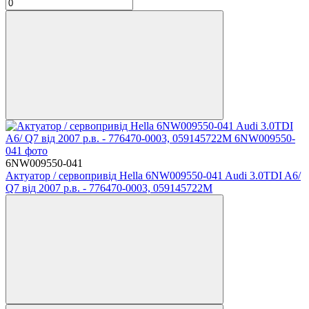
6NW009550-041
Актуатор / сервопривід Hella 6NW009550-041 Audi 3.0TDI A6/
Q7 від 2007 р.в. - 776470-0003, 059145722M