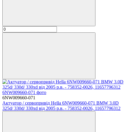
6NW009660-071
Актуатор / сервопривід Hella 6NW009660-071 BMW 3.0D
325d/ 330d/ 330xd від 2005 р.в. - 758352-0026, 11657796312