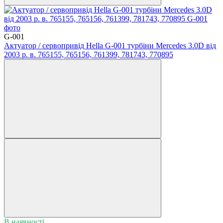
G-001
Актуатор / сервопривід Hella G-001 турбіни Mercedes 3.0D від
2003 р. в. 765155, 765156, 761399, 781743, 770895
В наявності