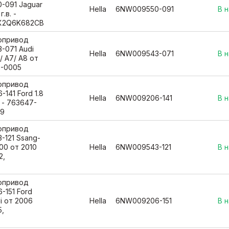
-091 Jaguar
Hella
6NW009550-091
В 
.в. -
AX2Q6K682CB
вопривод
-071 Audi
Hella
6NW009543-071
В 
/ A7/ A8 от
86-0005
вопривод
141 Ford 1.8
Hella
6NW009206-141
В 
. - 763647-
19
вопривод
-121 Ssang-
00 от 2010
Hella
6NW009543-121
В 
2,
вопривод
-151 Ford
Ci от 2006
Hella
6NW009206-151
В 
5,