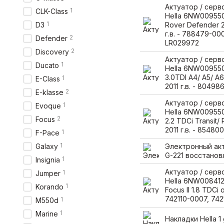
Актуатор / сер
1
CLK-Class
Hella 6NW009550
1
D3
Rover Defender 2
г.в. - 788479-00
2
Defender
LR029972
2
Discovery
Актуатор / сер
1
Ducato
Hella 6NW009550
3.0TDI A4/ A5/ A6
1
E-Class
2011 г.в. - 80498
2
E-klasse
Актуатор / сер
1
Evoque
Hella 6NW009550
2
Focus
2.2 TDCi Transit/
2011 г.в. - 85480
1
F-Pace
1
Galaxy
Электронный акт
G-221 восстано
1
Insignia
Актуатор / сер
1
Jumper
Hella 6NW008412-
1
Korando
Focus II 1.8 TDCi 
742110-0007, 74
1
M550d
1
Marine
Накладки Hella 1