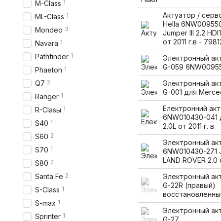
1
M-Class
Актуатор / сер
1
ML-Class
Hella 6NW009550
3
Mondeo
Jumper III 2.2 HDI
от 2011 г.в - 798
1
Navara
1
Pathfinder
Электронный акт
G-059 6NW00955
1
Phaeton
2
Q7
Электронный акт
G-001 для Merce
1
Ranger
Електронний ак
1
R-Clasы
6NW010430-041
1
S40
2.0L от 2011 г. в.
2
S60
Электронный ак
1
S70
6NW010430-271 
LAND ROVER 2.0 от
2
S80
2
Santa Fe
Электронный акт
G-22R (правый)
1
S-Class
восстановленны
1
S-max
Электронный акт
1
Sprinter
G-27