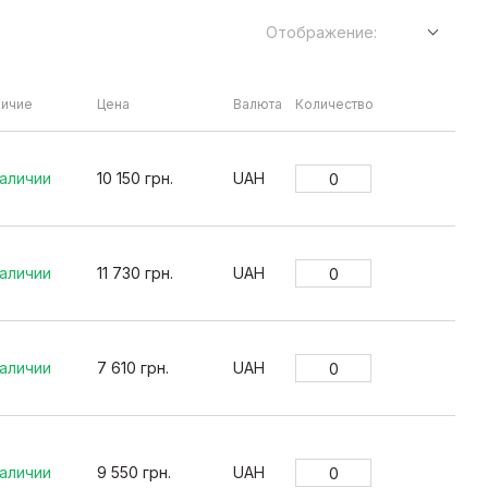
Отображение:
личие
Цена
Валюта
Количество
Зак
наличии
10 150 грн.
UAH
наличии
11 730 грн.
UAH
наличии
7 610 грн.
UAH
наличии
9 550 грн.
UAH