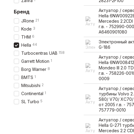
Zafira
28231-2F100
Актуатор / сер
Бренд
Hella 6NW00922
21
JRone
Mercedes 2.2CDI 
г.в. - 752990-000
3
Kode
A6460901080
6
THM
Электронный акт
44
Hella
G-186
158
Turbocentras UAB
Актуатор / сер
1
Garrett Motion
Hella 6NW008412
Mondeo III 2.0 T
8
Borg Warner
г.в. - 758226-00
1
BMTS
0009
2
Mitsubishi
Актуатор / сер
1
Continental
турбины Volvo 2
S80/ V70/ XC70
5
SL Turbo
от 2005 г.в. - 7
757779-0010
Актуатор / сер
Hella G-271 турб
Mercedes 2.2 CDI 