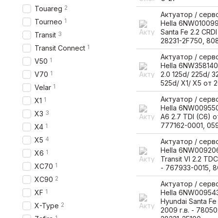
2
Touareg
Актуатор / сер
1
Tourneo
Hella 6NW010099
Santa Fe 2.2 CRDI 
3
Transit
28231-2F750, 80
1
Transit Connect
Актуатор / сер
1
V50
Hella 6NW35814
1
V70
2.0 125d/ 225d/ 3
525d/ X1/ X5 от 20
1
Velar
Актуатор / сер
1
X1
Hella 6NW009550
3
X3
A6 2.7 TDI (C6) о
777162-0001, 05
1
X4
4
X5
Актуатор / сер
Hella 6NW009206
1
X6
Transit VI 2.2 TDC
1
XC70
- 767933-0015, 
2
XC90
Актуатор / сер
1
XF
Hella 6NW00954
Hyundai Santa Fe
2
X-Type
2009 г.в. - 7805
1