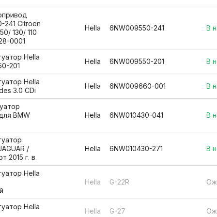
вопривод
-241 Citroen
Hella
6NW009550-241
В 
150/ 130/ 110
128-0001
уатор Hella
Hella
6NW009550-201
В 
0-201
уатор Hella
Hella
6NW009660-001
В 
des 3.0 CDi
туатор
 для BMW
Hella
6NW010430-041
В 
туатор
JAGUAR /
Hella
6NW010430-271
В 
 2015 г. в.
уатор Hella
Hella
G-22R
Ож
й
уатор Hella
Hella
G-27
Ож