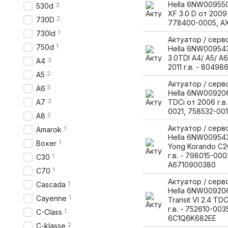
Hella 6NW009550
3
530d
XF 3.0 D от 2009 г
2
730D
778400-0005, 
1
730ld
Актуатор / сер
1
750d
Hella 6NW009543
3.0TDI A4/ A5/ A6
3
A4
2011 г.в. - 8049
2
A5
Актуатор / сер
5
A6
Hella 6NW009206-
3
A7
TDCi от 2006 г.в
0021, 758532-00
2
A8
Актуатор / сер
1
Amarok
Hella 6NW009543
1
Boxer
Yong Korando C2
г.в. - 798015-000
1
C30
A6710900380
1
C70
Актуатор / сер
1
Cascada
Hella 6NW009206
1
Cayenne
Transit VI 2.4 TD
г.в. - 752610-003
1
C-Class
6C1Q6K682EE
2
C-klasse