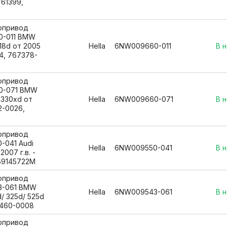
761399,
вопривод
0-011 BMW
318d от 2005
Hella
6NW009660-011
В 
14, 767378-
вопривод
0-071 BMW
 330xd от
Hella
6NW009660-071
В 
52-0026,
вопривод
-041 Audi
Hella
6NW009550-041
В 
2007 г.в. -
59145722M
вопривод
3-061 BMW
Hella
6NW009543-061
В 
/ 325d/ 525d
92460-0008
вопривод