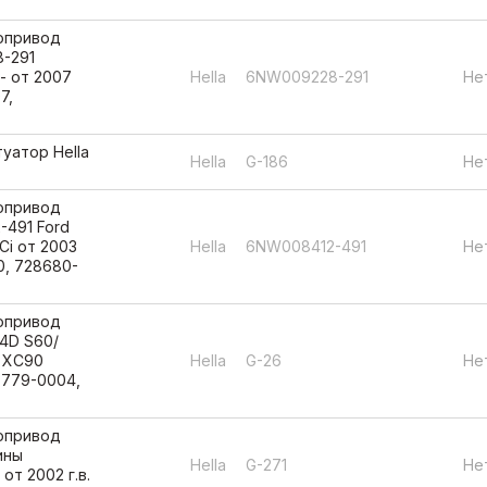
вопривод
8-291
- от 2007
Hella
6NW009228-291
Не
7,
уатор Hella
Hella
G-186
Не
вопривод
-491 Ford
DCi от 2003
Hella
6NW008412-491
Не
10, 728680-
вопривод
.4D S60/
/ XC90
Hella
G-26
Не
57779-0004,
вопривод
ины
Hella
G-271
Не
от 2002 г.в.