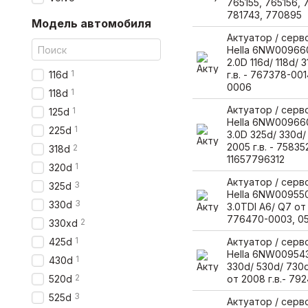
765155, 765156, 
781743, 770895
Модель автомобиля
Актуатор / сер
Hella 6NW00966
2.0D 116d/ 118d/ 
1
116d
г.в. - 767378-00
0006
1
118d
Актуатор / сер
1
125d
Hella 6NW00966
1
225d
3.0D 325d/ 330d/
2005 г.в. - 7583
2
318d
11657796312
1
320d
Актуатор / сер
3
325d
Hella 6NW009550
3
330d
3.0TDI A6/ Q7 от 
776470-0003, 0
2
330xd
1
425d
Актуатор / сер
Hella 6NW00954
1
430d
330d/ 530d/ 730d
2
520d
от 2008 г.в.- 7
3
525d
Актуатор / сер