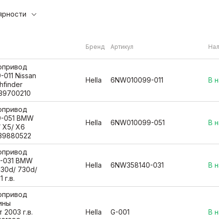
ярности
Бренд
Артикул
На
вопривод
-011 Nissan
Hella
6NW010099-011
В 
thfinder
3039700210
вопривод
9-051 BMW
Hella
6NW010099-051
В 
 X5/ X6
3039880522
вопривод
0-031 BMW
Hella
6NW358140-031
В 
530d/ 730d/
 г.в.
вопривод
ины
 2003 г.в.
Hella
G-001
В 