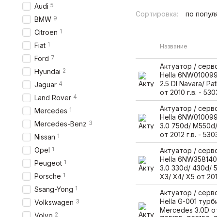
5
Audi
Сортировка:
по попул
9
BMW
1
Citroen
1
Fiat
Название
7
Ford
Актуатор / сер
2
Hyundai
Hella 6NW010099
2.5 DI Navara/ Pa
4
Jaguar
от 2010 г.в. - 5
4
Land Rover
Актуатор / сер
1
Mercedes
Hella 6NW01009
3
Mercedes-Benz
3.0 750d/ M550d/
от 2012 г.в. - 5
1
Nissan
1
Opel
Актуатор / сер
Hella 6NW35814
1
Peugeot
3.0 330d/ 430d/ 
1
Porsche
X3/ X4/ X5 от 2011
1
Ssang-Yong
Актуатор / сер
Hella G-001 турб
3
Volkswagen
Mercedes 3.0D от
2
Volvo