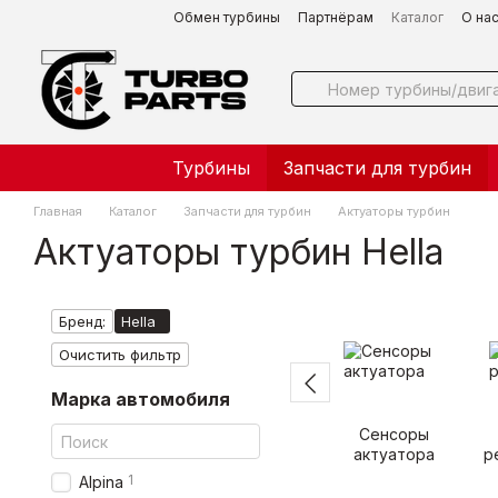
Перейти к основному контенту
Обмен турбины
Партнёрам
Каталог
О на
Турбины
Запчасти для турбин
Главная
Каталог
Запчасти для турбин
Актуаторы турбин
Актуаторы турбин Hella
Бренд:
Hella
Очистить фильтр
Марка автомобиля
Сенсоры
актуатора
р
1
Alpina