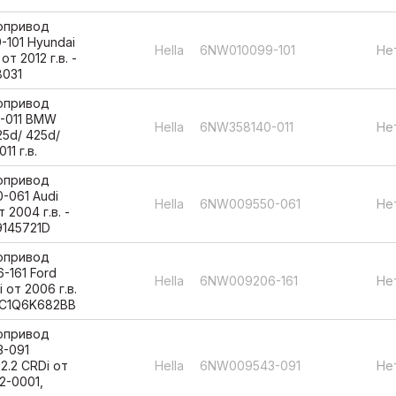
вопривод
-101 Hyundai
Hella
6NW010099-101
Не
от 2012 г.в. -
8031
вопривод
0-011 BMW
Hella
6NW358140-011
Не
25d/ 425d/
11 г.в.
вопривод
-061 Audi
Hella
6NW009550-061
Не
т 2004 г.в. -
9145721D
вопривод
-161 Ford
Hella
6NW009206-161
Не
i от 2006 г.в.
8C1Q6K682BB
вопривод
3-091
 2.2 CRDi от
Hella
6NW009543-091
Не
02-0001,