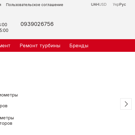
UAH
USD
Укр
Рус
я
Пользовательское соглашение
0939026756
8:00
5:00
мент
Ремонт турбины
Бренды
ометры
аторов