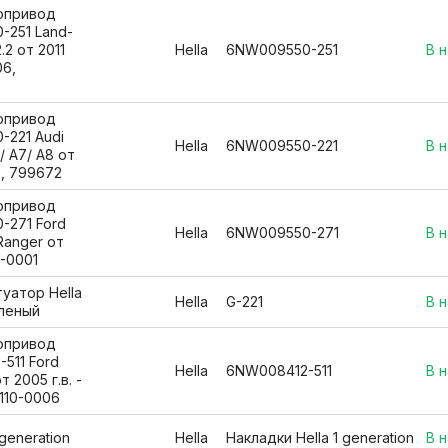
вопривод
-251 Land-
.2 от 2011
Hella
6NW009550-251
В 
06,
вопривод
-221 Audi
Hella
6NW009550-221
В 
/ A7/ A8 от
6, 799672
вопривод
-271 Ford
Hella
6NW009550-271
В 
 Ranger от
0-0001
уатор Hella
Hella
G-221
В 
вленый
вопривод
511 Ford
Hella
6NW008412-511
В 
от 2005 г.в. -
2110-0006
 generation
Hella
Накладки Hella 1 generation
В 