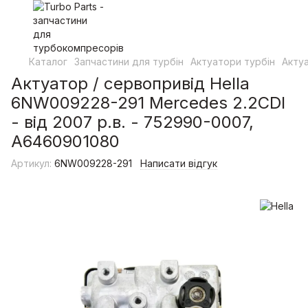
Каталог
Запчастини для турбін
Актуатори турбін
Актуа
Актуатор / сервопривід Hella
6NW009228-291 Mercedes 2.2CDI
- від 2007 р.в. - 752990-0007,
A6460901080
Артикул:
6NW009228-291
Написати відгук