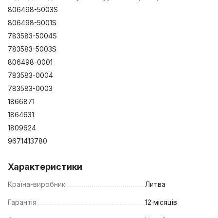
806498-5003S
806498-5001S
783583-5004S
783583-5003S
806498-0001
783583-0004
783583-0003
1866871
1864631
1809624
9671413780
Характеристики
Країна-виробник
Литва
Гарантія
12 місяців