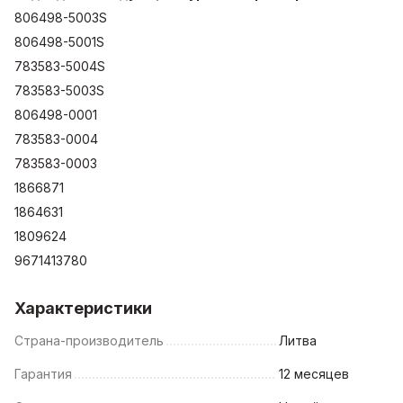
806498-5003S
806498-5001S
783583-5004S
783583-5003S
806498-0001
783583-0004
783583-0003
1866871
1864631
1809624
9671413780
Характеристики
Страна-производитель
Литва
Гарантия
12 месяцев