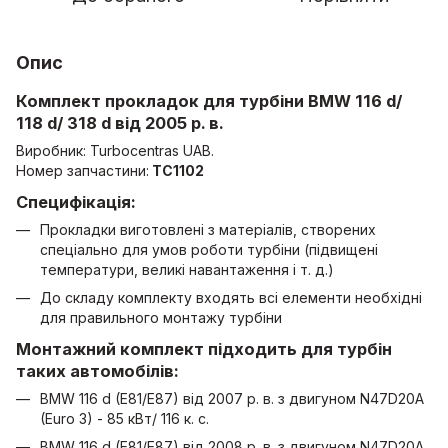
Опис
Комплект прокладок для турбіни BMW 116 d/
118 d/ 318 d від 2005 р. в.
Виробник: Turbocentras UAB.
Номер запчастини:
ТС1102
Специфікація:
Прокладки виготовлені з матеріалів, створених
спеціально для умов роботи турбіни (підвищені
температури, великі навантаження і т. д.)
До складу комплекту входять всі елементи необхідні
для правильного монтажу турбіни
Монтажний комплект підходить для турбін
таких автомобілів:
BMW 116 d (E81/E87) від 2007 р. в. з двигуном N47D20A
(Euro 3) - 85 кВт/ 116 к. с.
BMW 116 d (E81/E87) від 2008 р. в. з двигуном N47D20A