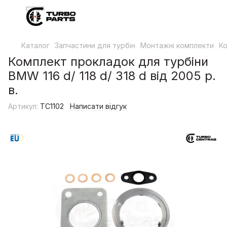
Каталог
Запчастини для турбін
Монтажні комплекти
Ко
Комплект прокладок для турбіни
BMW 116 d/ 118 d/ 318 d від 2005 р.
в.
Артикул:
TC1102
Написати відгук