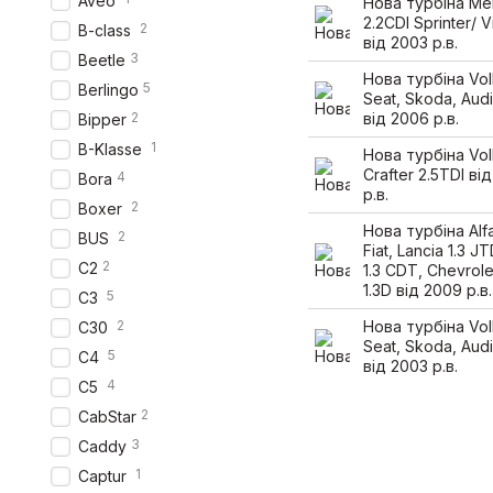
Aveo
Нова турбіна Me
2.2CDI Sprinter/ V
2
B-class
від 2003 р.в.
3
Beetle
Нова турбіна Vo
5
Berlingo
Seat, Skoda, Audi
2
від 2006 р.в.
Bipper
1
B-Klasse
Нова турбіна Vo
Crafter 2.5TDI ві
4
Bora
р.в.
2
Boxer
Нова турбіна Al
2
BUS
Fiat, Lancia 1.3 J
2
C2
1.3 CDT, Chevrol
1.3D від 2009 р.в.
5
C3
2
Нова турбіна Vo
C30
Seat, Skoda, Audi
5
C4
від 2003 р.в.
4
C5
2
CabStar
3
Caddy
1
Captur