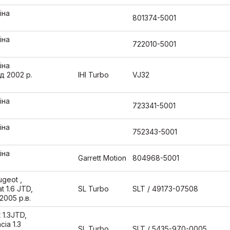
іна
801374-5001
іна
722010-5001
іна
д 2002 р.
IHI Turbo
VJ32
іна
723341-5001
іна
752343-5001
іна
Garrett Motion
804968-5001
geot ,
at 1.6 JTD,
SL Turbo
SLT / 49173-07508
 2005 р.в.
 1.3JTD,
cia 1.3
SL Turbo
SLT / 5435-970-0005