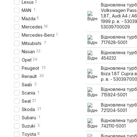
2
Lexus
Відновлена турб
1
MAN
Volkswagen Pass
1,8T, Audi A4 / A6
5
Mazda
1999 р. в. - 530
16
Mercedes
53039700029
1
Mercedes-Benz
Відновлена турб
717628-5001
7
Mitsubishi
22
Nissan
Відновлена турб
454232
24
Opel
13
Peugeot
Відновлена турб
Ibiza 1.8T Cupra 
30
Renault
р. в. - 53039700
2
Saab
Відновлена турб
1
Scania
715924-5001
21
Seat
Відновлена турб
21
Skoda
721204-5001
1
Subaru
Відновлена турб
2
Suzuki
742110-5001
8
Toyota
Відновлена турб