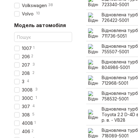
723340-5001
38
Volkswagen
10
Volvo
Відновлена турб
726422-5001
Модель автомобіля
Відновлена турб
711736-5051
Відновлена турб
1
1007
755507-5001
2
206
Відновлена турб
3
207
804986-5001
2
208
Відновлена турб
4
3
712968-5001
3
3008
Відновлена турб
1
300C
758532-5001
4
307
Відновлена турб
5
Toyota 2.2 D-4D 
308
р. в. - VB28
1
4008
Відновлена турб
2
406
718089-5001