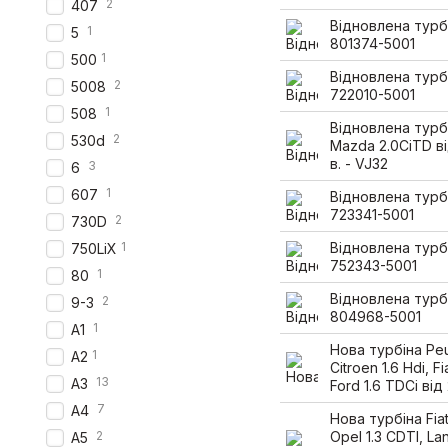
2
407
Відновлена турб
1
5
801374-5001
1
500
Відновлена турб
2
5008
722010-5001
1
508
Відновлена турб
2
530d
Mazda 2.0CiTD ві
в. - VJ32
3
6
1
607
Відновлена турб
723341-5001
2
730D
1
Відновлена турб
750LiX
752343-5001
1
80
Відновлена турб
2
9-3
804968-5001
1
A1
Нова турбіна Peu
1
A2
Citroen 1.6 Hdi, Fi
13
A3
Ford 1.6 TDCi від
7
A4
Нова турбіна Fiat
2
Opel 1.3 CDTI, Lan
A5