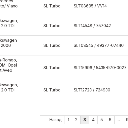
rcedes
ito/ Viano
SL Turbo
SLT08695 / VV14
lkswagen,
 2.0 TDI
SL Turbo
SLT14548 / 757042
lkswagen
д 2006
SL Turbo
SLT08545 / 49377-07440
fa-Romeo,
TDM, Opel
SL Turbo
SLT15996 / 5435-970-0027
et Aveo
lkswagen,
 2.0 TDI
SL Turbo
SLT12723 / 724930
Назад
1
2
3
4
5
6
...