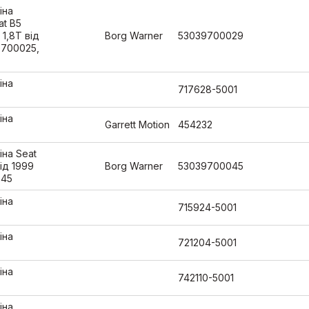
іна
at B5
 1,8T від
Borg Warner
53039700029
39700025,
іна
717628-5001
іна
Garrett Motion
454232
іна Seat
від 1999
Borg Warner
53039700045
045
іна
715924-5001
іна
721204-5001
іна
742110-5001
іна