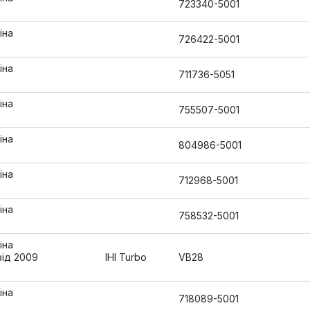
723340-5001
іна
726422-5001
іна
711736-5051
іна
755507-5001
іна
804986-5001
іна
712968-5001
іна
758532-5001
іна
від 2009
IHI Turbo
VB28
іна
718089-5001