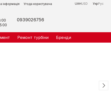
UAH
USD
Укр
Рус
на інформація
Угода користувача
0939026756
8:00
5:00
умент
Ремонт турбіни
Бренди