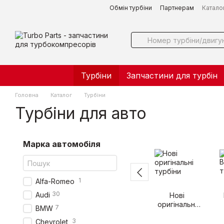
Перейти до основного контенту
Обмін турбіни
Партнерам
Катало
Турбіни
Запчастини для турбін
Головна
Каталог
Турбіни
Турбіни для авто
Марка автомобіля
1
Alfa-Romeo
30
Audi
Нові
оригінальні
7
BMW
турбіни
3
Chevrolet