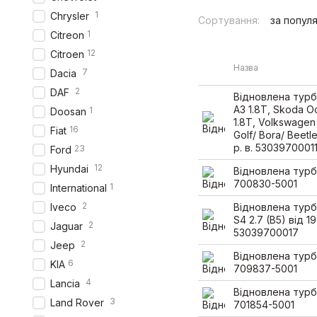
1
Chrysler
Сортування:
за попул
1
Citreon
12
Citroen
Назва
7
Dacia
2
DAF
Відновлена турб
A3 1.8T, Skoda O
1
Doosan
1.8T, Volkswagen
16
Fiat
Golf/ Bora/ Beetl
р. в. 5303970001
23
Ford
12
Hyundai
Відновлена турб
700830-5001
1
International
2
Iveco
Відновлена турб
S4 2.7 (B5) від 19
2
Jaguar
53039700017
2
Jeep
Відновлена турб
6
KIA
709837-5001
4
Lancia
Відновлена турб
3
Land Rover
701854-5001