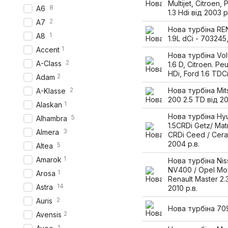
Multijet, Citroen,
8
A6
1.3 Hdi від 2003 р
2
A7
Нова турбіна R
1
A8
1.9L dCi - 703245
1
Accent
Нова турбіна Vo
2
A-Class
1.6 D, Citroen. Pe
HDi, Ford 1.6 TDC
2
Adam
2
Нова турбіна Mits
A-Klasse
200 2.5 TD від 20
1
Alaskan
Нова турбіна Hy
5
Alhambra
1.5CRDi Getz/ Matr
3
Almera
CRDi Ceed / Cera
2004 р.в.
5
Altea
1
Amarok
Нова турбіна Nis
NV400 / Opel Mo
1
Arosa
Renault Master 2.
14
Astra
2010 р.в.
2
Auris
Нова турбіна 70
2
Avensis
1