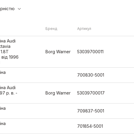
ярністю
Бренд
Артикул
іна Audi
ctavia
 1.8T
Borg Warner
53039700011
e від 1996
1
іна
700830-5001
іна Audi
97 р. в. -
Borg Warner
53039700017
іна
709837-5001
іна
701854-5001