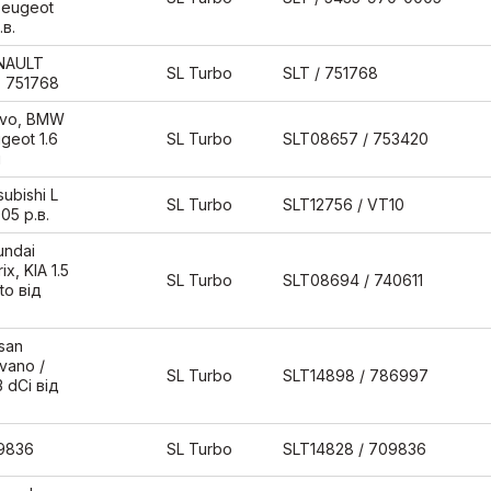
 Peugeot
.в.
ENAULT
SL Turbo
SLT / 751768
, 751768
lvo, BMW
ugeot 1.6
SL Turbo
SLT08657 / 753420
i
ubishi L
SL Turbo
SLT12756 / VT10
05 р.в.
undai
ix, KIA 1.5
SL Turbo
SLT08694 / 740611
to від
san
vano /
SL Turbo
SLT14898 / 786997
3 dCi від
9836
SL Turbo
SLT14828 / 709836