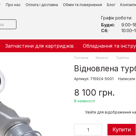
г
Про нас
Оплата і доставка
Обмін та повернення
Блог
Контакт
Графік роботи:
Будні:
9:00–1
Сб:
10:00–1
Запчастини для картриджів
Обладнання та інстр
Головна
Каталог
Турбіни
Відновлена тур
Артикул: 715924-5001
Написати 
8 100 грн.
В наявності
%
Увійти
для відображення на
Купити