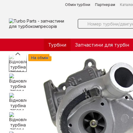
Перейти до основного контенту
Обмін турбіни
Партнерам
Катало
Турбіни
Запчастини для турбін
На обмін