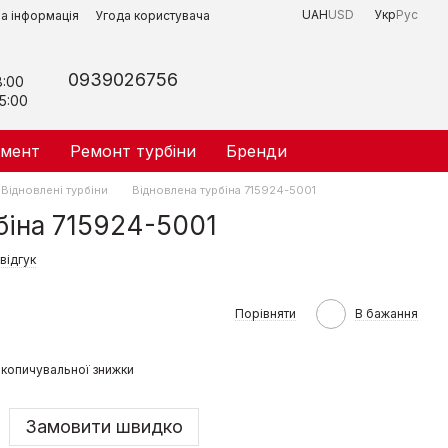
UAH
USD
Укр
Рус
на інформація
Угода користувача
0939026756
8:00
5:00
умент
Ремонт турбіни
Бренди
Відновлені турбіни
Відновлена турбіна 715924-5001
біна 715924-5001
відгук
Порівняти
В бажання
копичувальної знижки
Замовити швидко