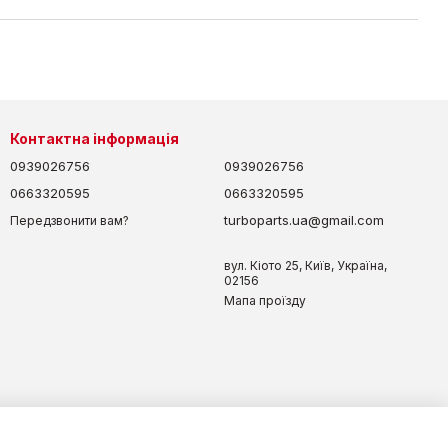
Контактна інформація
0939026756
0939026756
0663320595
0663320595
turboparts.ua@gmail.com
Передзвонити вам?
вул. Кіото 25, Київ, Україна,
02156
Мапа проїзду