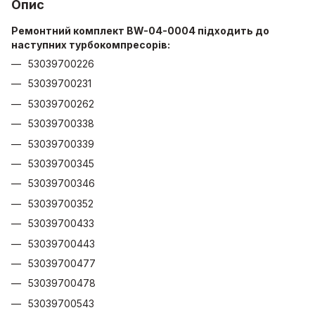
Опис
Ремонтний комплект BW-04-0004 підходить до
наступних турбокомпресорів:
53039700226
53039700231
53039700262
53039700338
53039700339
53039700345
53039700346
53039700352
53039700433
53039700443
53039700477
53039700478
53039700543