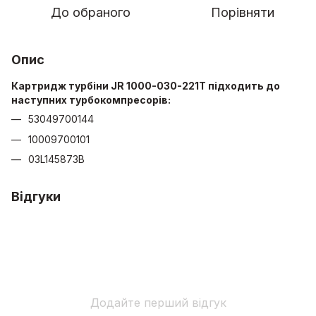
До обраного
Порівняти
Опис
Картридж турбіни JR 1000-030-221T підходить до
наступних турбокомпресорів:
53049700144
10009700101
03L145873B
Відгуки
Додайте перший відгук