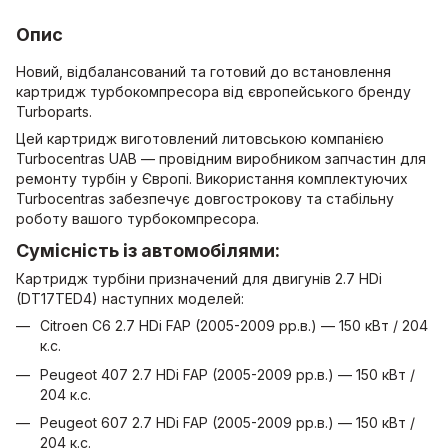
Опис
Новий, відбалансований та готовий до встановлення
картридж турбокомпресора від європейського бренду
Turboparts.
Цей картридж виготовлений литовською компанією
Turboсentras UAB — провідним виробником запчастин для
ремонту турбін у Європі. Використання комплектуючих
Turbocentras забезпечує довгострокову та стабільну
роботу вашого турбокомпресора.
Сумісність із автомобілями:
Картридж турбіни призначений для двигунів 2.7 HDi
(DT17TED4) наступних моделей:
Citroen C6 2.7 HDi FAP (2005-2009 рр.в.) — 150 кВт / 204
к.с.
Peugeot 407 2.7 HDi FAP (2005-2009 рр.в.) — 150 кВт /
204 к.с.
Peugeot 607 2.7 HDi FAP (2005-2009 рр.в.) — 150 кВт /
204 к.с.