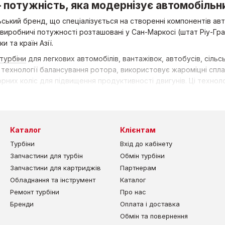
 потужність, яка модернізує автомобільни
ський бренд, що спеціалізується на створенні компонентів ав
і виробничі потужності розташовані у Сан-Маркосі (штат Ріу-Гр
и та країн Азії.
турбіни
для легкових автомобілів, вантажівок, автобусів, сільс
 технології балансування ротора, використовує жароміцні спла
их коліс для підвищення продуктивності двигунів. Ці техноло
умовах експлуатації.
відає міжнародним стандартам і використовується у двигунах M
ns. Вибирайте перевірену якість Master Power у TurboParts, без
Каталог
Клієнтам
Турбіни
Вхід до кабінету
Запчастини для турбін
Обмін турбіни
Запчастини для картриджів
Партнерам
Обладнання та інструмент
Каталог
Ремонт турбіни
Про нас
Бренди
Оплата і доставка
Обмін та повернення