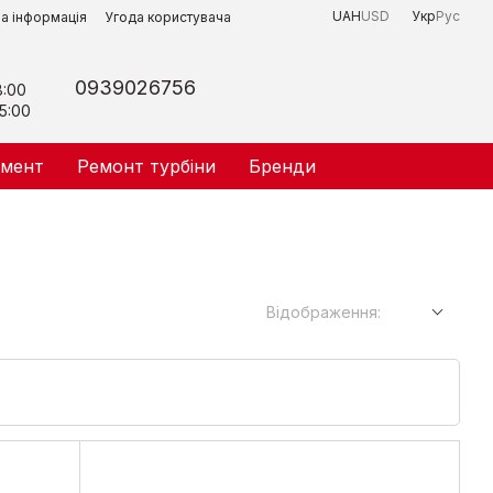
UAH
USD
Укр
Рус
на інформація
Угода користувача
0939026756
8:00
5:00
умент
Ремонт турбіни
Бренди
Відображення: