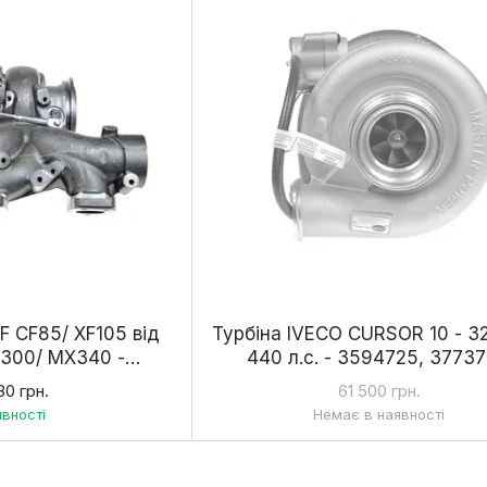
F CF85/ XF105 від
Турбіна IVECO CURSOR 10 - 32
X300/ MX340 -
440 л.с. - 3594725, 37737
 13879700030,
4033101, 4043380, 4046
80 грн.
61 500 грн.
700009
явності
Немає в наявності