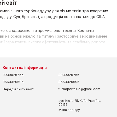
й світ
томобільного турбонаддуву для різних типів транспортних
анді-ду-Сул, Бразилія), а продукція постачається до США,
ькогосподарської та промислової техніки. Компанія
ви на основі нікелю та титану і застосовує аеродинамічне
гії гарантують високу ефективність та стабільну роботу
ercedes-Benz, Volvo, Scania, Ford, Volkswagen, Iveco,
 ризиків — лише офіційна продукція.
Контактна інформація
0939026756
0939026756
0663320595
0663320595
turboparts.ua@gmail.com
Передзвонити вам?
вул. Кіото 25, Київ, Україна,
02156
Мапа проїзду