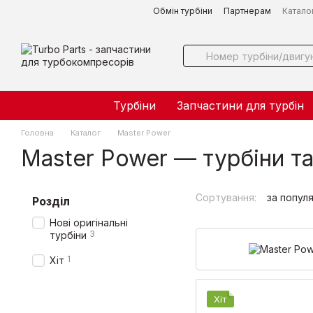
Перейти до основного контенту
Обмін турбіни
Партнерам
Катало
Турбіни
Запчастини для турбін
Головна
Каталог
Master Power
Master Power — турбіни т
Сортування:
за попул
Розділ
Нові оригінальні
3
турбіни
1
Хіт
Хіт