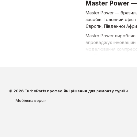
Master Power —
Master Power — бразиль
засобів. Головний офіс 
Європи, Південної Африк
Master Power виробляє
впроваджує інноваційні
моделювання компресорн
турбін навіть у важких 
Продукція бренду відпо
Toyota, Nissan та Cummi
© 2026 TurboParts професійні рішення для ремонту турбін
Мобільна версія