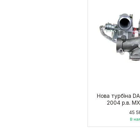
Нова турбіна DA
2004 р.в. M
13870710003,
45 5
13879
В на