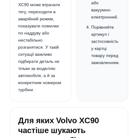
або
XC90 може втрачати
вакуумно-
тягу, переходити в
електронний.
аварійний режим,
показувати помилки
Порівняйте
по наддуву або
артикул і
нестабільно
застосовність
розганятися. У такій
у картці
ситуації важливо
товару перед
підбирати деталь не
замовленням.
тільки за моделлю
автомобіля, а й за
конкретним номером
турбіни.
Для яких Volvo XC90
частіше шукають