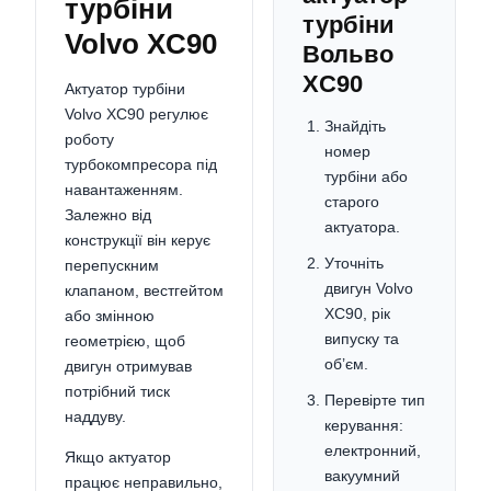
турбіни
турбіни
Volvo XC90
Вольво
XC90
Актуатор турбіни
Volvo XC90 регулює
Знайдіть
роботу
номер
турбокомпресора під
турбіни або
навантаженням.
старого
Залежно від
актуатора.
конструкції він керує
Уточніть
перепускним
двигун Volvo
клапаном, вестгейтом
XC90, рік
або змінною
випуску та
геометрією, щоб
об’єм.
двигун отримував
потрібний тиск
Перевірте тип
наддуву.
керування:
електронний,
Якщо актуатор
вакуумний
працює неправильно,