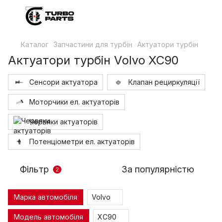
Каталог
Запчастини для турбін
Актуатори турбін
Актуатори турбін Volvo XC90
Сенсори актуатора
Клапан рециркуляції
Моторчики ел. актуаторів
Червяки актуаторів
Потенціометри ел. актуаторів
Фільтр
За популярністю
2
Марка автомобіля
Volvo
Модель автомобіля
XC90