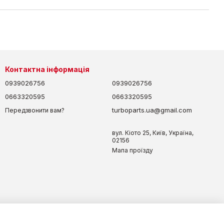
Контактна інформація
0939026756
0939026756
0663320595
0663320595
turboparts.ua@gmail.com
Передзвонити вам?
вул. Кіото 25, Київ, Україна,
02156
Мапа проїзду