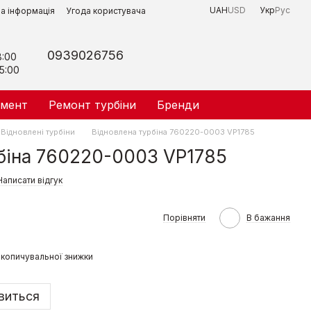
UAH
USD
Укр
Рус
на інформація
Угода користувача
0939026756
8:00
5:00
умент
Ремонт турбіни
Бренди
Відновлені турбіни
Відновлена турбіна 760220-0003 VP1785
біна 760220-0003 VP1785
Написати відгук
Порівняти
В бажання
копичувальної знижки
явиться