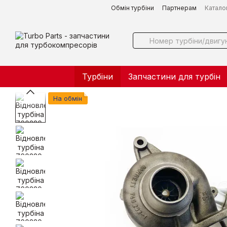
Перейти до основного контенту
Обмін турбіни
Партнерам
Катало
Турбіни
Запчастини для турбін
На обмін