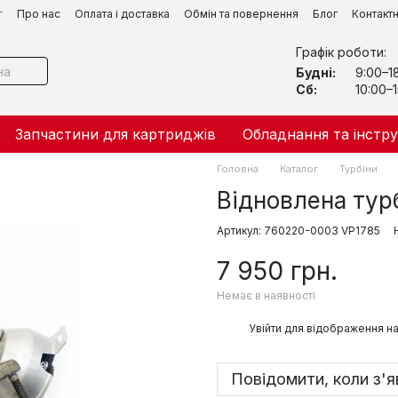
г
Про нас
Оплата і доставка
Обмін та повернення
Блог
Контакт
Графік роботи:
Будні:
9:00–1
Сб:
10:00–1
Запчастини для картриджів
Обладнання та інстр
Головна
Каталог
Турбіни
Відновлена тур
Артикул: 760220-0003 VP1785
7 950 грн.
Немає в наявності
%
Увійти
для відображення на
Повідомити, коли з'