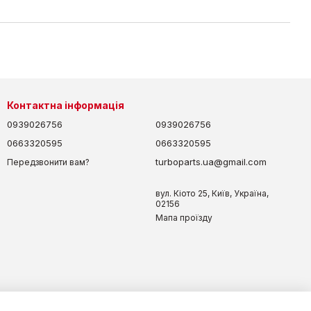
Контактна інформація
0939026756
0939026756
0663320595
0663320595
turboparts.ua@gmail.com
Передзвонити вам?
вул. Кіото 25, Київ, Україна,
02156
Мапа проїзду