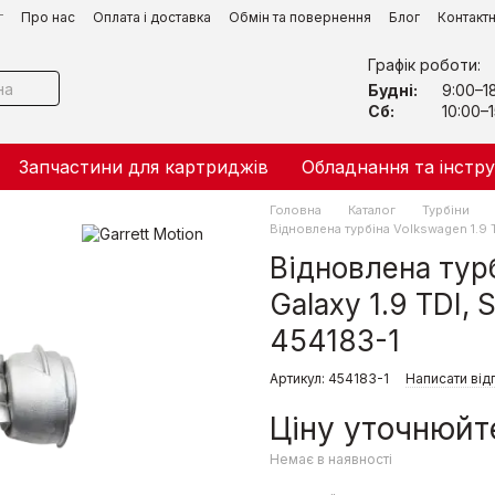
г
Про нас
Оплата і доставка
Обмін та повернення
Блог
Контакт
Графік роботи:
Будні:
9:00–1
Сб:
10:00–1
Запчастини для картриджів
Обладнання та інстр
Головна
Каталог
Турбіни
Відновлена турбіна Volkswagen 1.9 TDI
Відновлена турб
Galaxy 1.9 TDI, S
454183-1
Артикул: 454183-1
Написати від
Ціну уточнюйт
Немає в наявності