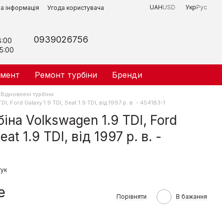
UAH
USD
Укр
Рус
на інформація
Угода користувача
0939026756
8:00
5:00
умент
Ремонт турбіни
Бренди
Відновлені турбіни
, Ford Galaxy 1.9 TDI, Seat 1.9 TDI, від 1997 р. в. - 454183-1
іна Volkswagen 1.9 TDI, Ford
eat 1.9 TDI, від 1997 р. в. -
гук
е
Порівняти
В бажання