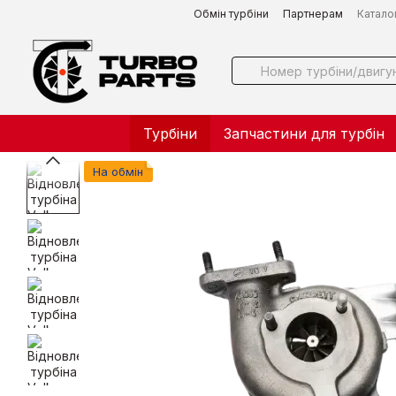
Перейти до основного контенту
Обмін турбіни
Партнерам
Катало
Турбіни
Запчастини для турбін
На обмін