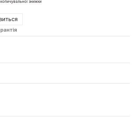
копичувальної знижки
явиться
арантія