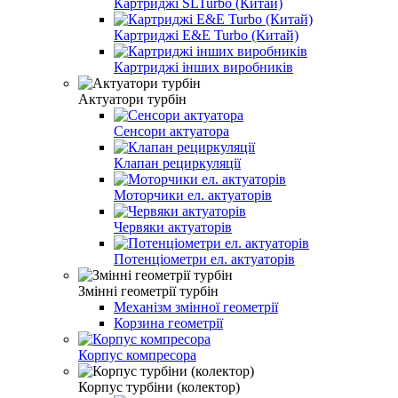
Картриджі SLTurbo (Китай)
Картриджі E&E Turbo (Китай)
Картриджі інших виробників
Актуатори турбін
Сенсори актуатора
Клапан рециркуляції
Моторчики ел. актуаторів
Червяки актуаторів
Потенціометри ел. актуаторів
Змінні геометрії турбін
Механізм змінної геометрії
Корзина геометрії
Корпус компресора
Корпус турбіни (колектор)