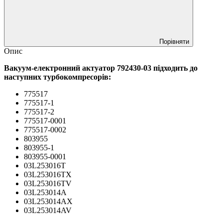
Порівняти
Опис
Вакуум-електронний актуатор 792430-03 підходить до
наступних турбокомпресорів:
775517
775517-1
775517-2
775517-0001
775517-0002
803955
803955-1
803955-0001
03L253016T
03L253016TX
03L253016TV
03L253014A
03L253014AX
03L253014AV