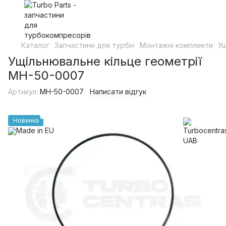
Каталог
Запчастини для турбін
Монтажні комплекти
Ущ
Ущільнювальне кільце геометрії
MH-50-0007
Артикул:
MH-50-0007
Написати відгук
Новинка