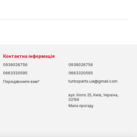
Контактна інформація
0939026756
0939026756
0663320595
0663320595
turboparts.ua@gmail.com
Передзвонити вам?
вул. Кіото 25, Київ, Україна,
02156
Мапа проїзду