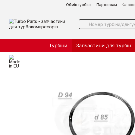
Перейти до основного контенту
Обмін турбіни
Партнерам
Катало
Турбіни
Запчастини для турбін