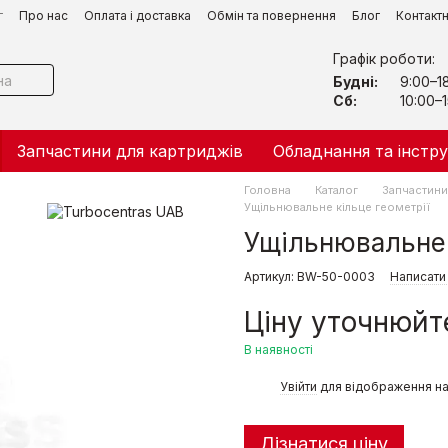
г
Про нас
Оплата і доставка
Обмін та повернення
Блог
Контакт
Графік роботи:
Будні:
9:00–1
Сб:
10:00–1
Запчастини для картриджів
Обладнання та інстр
Головна
Каталог
Запчастини 
Ущільнювальне кільце геометрії
Ущільнювальне 
Артикул: BW-50-0003
Написати 
Ціну уточнюйт
В наявності
%
Увійти
для відображення на
Дізнатися ціну