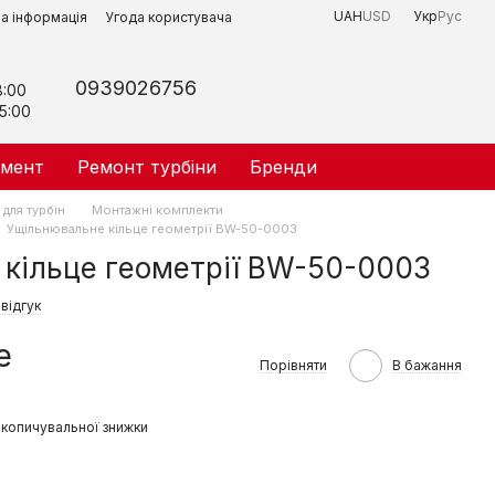
UAH
USD
Укр
Рус
на інформація
Угода користувача
0939026756
8:00
5:00
умент
Ремонт турбіни
Бренди
для турбін
Монтажні комплекти
Ущільнювальне кільце геометрії BW-50-0003
кільце геометрії BW-50-0003
відгук
е
Порівняти
В бажання
копичувальної знижки