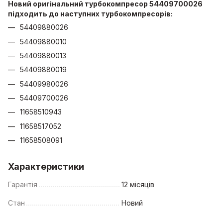
Новий оригінальний турбокомпресор 54409700026
підходить до наступних турбокомпресорів:
54409880026
54409880010
54409880013
54409880019
54409980026
54409700026
11658510943
11658517052
11658508091
Характеристики
Гарантія
12 місяців
Стан
Новий