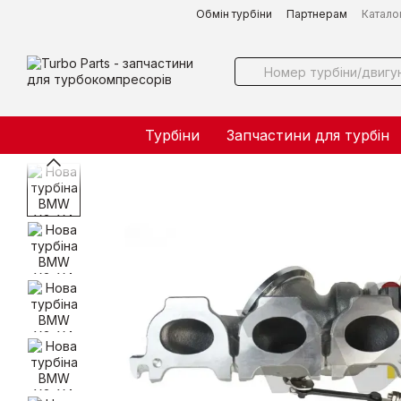
Перейти до основного контенту
Обмін турбіни
Партнерам
Катало
Турбіни
Запчастини для турбін