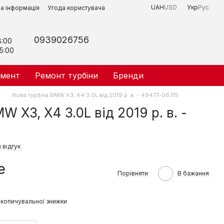
UAH
USD
Укр
Рус
на інформація
Угода користувача
0939026756
8:00
5:00
умент
Ремонт турбіни
Бренди
Нова турбіна BMW X3, X4 3.0L від 2019 р. в. - 49477-06315
W X3, X4 3.0L від 2019 р. в. -
 відгук
е
Порівняти
В бажання
копичувальної знижки