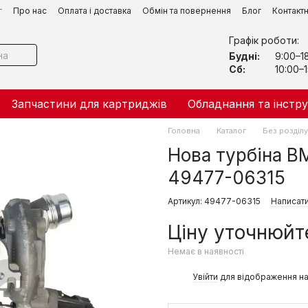
г
Про нас
Оплата і доставка
Обмін та повернення
Блог
Контакт
Графік роботи:
Будні:
9:00–1
Сб:
10:00–1
Запчастини для картриджів
Обладнання та інстр
Головна
Каталог
Без розділу
Нова турбіна BM
49477-06315
Артикул: 49477-06315
Написати
Ціну уточнюйт
Немає в наявності
%
Увійти
для відображення на