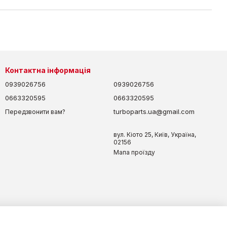
Контактна інформація
0939026756
0939026756
0663320595
0663320595
turboparts.ua@gmail.com
Передзвонити вам?
вул. Кіото 25, Київ, Україна,
02156
Мапа проїзду