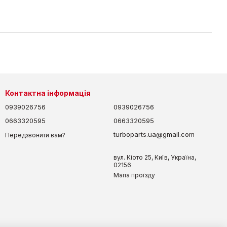
Контактна інформація
0939026756
0939026756
0663320595
0663320595
turboparts.ua@gmail.com
Передзвонити вам?
вул. Кіото 25, Київ, Україна,
02156
Мапа проїзду