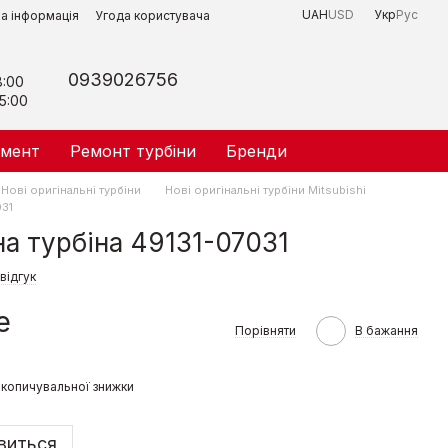
UAH
USD
Укр
Рус
на інформація
Угода користувача
0939026756
8:00
5:00
умент
Ремонт турбіни
Бренди
Нові оригінальні турбіни
Нові оригінальні турбіни Mitsubishi
031
на турбіна 49131-07031
відгук
е
Порівняти
В бажання
копичувальної знижки
явиться