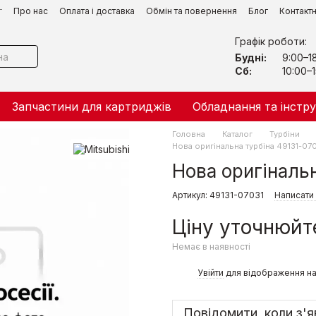
г
Про нас
Оплата і доставка
Обмін та повернення
Блог
Контакт
Графік роботи:
Будні:
9:00–1
Сб:
10:00–1
Запчастини для картриджів
Обладнання та інстр
Головна
Каталог
Турбіни
Нова оригінальна турбіна 49131-07
Нова оригіналь
Артикул: 49131-07031
Написати 
Ціну уточнюйт
Немає в наявності
%
Увійти
для відображення на
Повідомити, коли з'