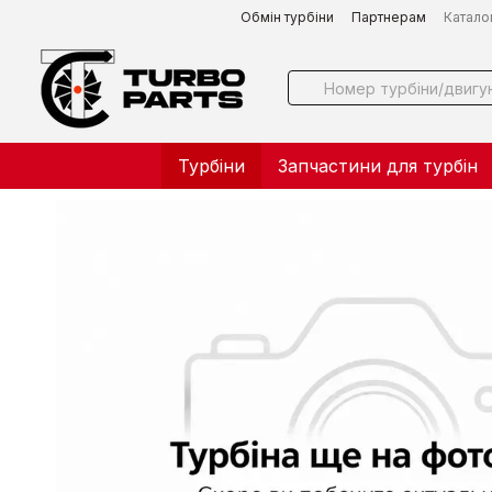
Перейти до основного контенту
Обмін турбіни
Партнерам
Катало
Турбіни
Запчастини для турбін