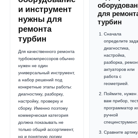
оборудован
и инструмент
для ремонт
нужны для
турбин
ремонта
Сначала
турбин
определите зада
диагностика,
Для качественного ремонта
настройка,
турбокомпрессоров обычно
разборка, ремон
нужен не один
актуаторов или
универсальный инструмент,
работа с
а набор решений под
геометрией.
конкретные этапы работы:
Поймите, нужен
диагностику, разборку,
вам прибор, тес
настройку, проверку и
программатор и
сборку. Именно поэтому
ручной
коммерческая категория
специнструмент.
должна показывать не
только общий ассортимент,
Сравните артику
но и понятную логику