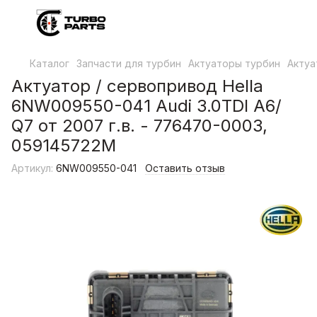
Каталог
Запчасти для турбин
Актуаторы турбин
Актуа
Актуатор / сервопривод Hella
6NW009550-041 Audi 3.0TDI A6/
Q7 от 2007 г.в. - 776470-0003,
059145722M
Артикул:
6NW009550-041
Оставить отзыв