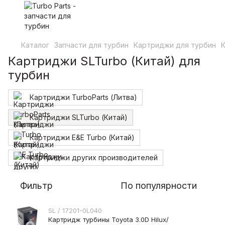
Каталог
Запчасти для турбин
Картриджи для турбин
К
Картриджи SLTurbo (Китай) для
турбин
Картриджи TurboParts (Литва)
Картриджи SLTurbo (Китай)
Картриджи E&E Turbo (Китай)
Картриджи других производителей
Фильтр
По популярности
SL / 17201-0L040
Картридж турбины Toyota 3.0D Hilux/