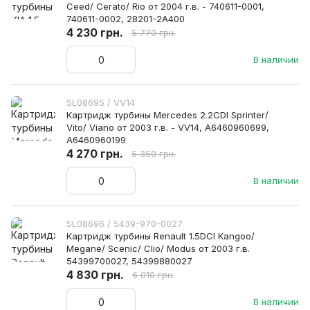
Ceed/ Cerato/ Rio от 2004 г.в. - 740611-0001,
740611-0002, 28201-2A400
4 230 грн.
5 770 грн.
В наличии
SL08695 / VV14
Картридж турбины Mercedes 2.2CDI Sprinter/
Vito/ Viano от 2003 г.в. - VV14, A6460960699,
A6460960199
4 270 грн.
5 350 грн.
В наличии
SL08696 / 5439-970-0027
Картридж турбины Renault 1.5DCI Kangoo/
Megane/ Scenic/ Clio/ Modus от 2003 г.в.
54399700027, 54399880027
4 830 грн.
6 010 грн.
В наличии