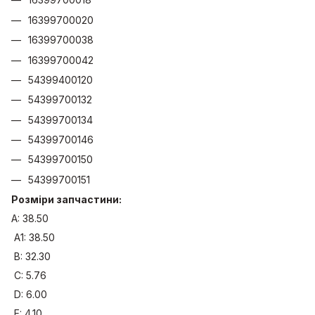
16399700020
16399700038
16399700042
54399400120
54399700132
54399700134
54399700146
54399700150
54399700151
Розміри запчастини:
A: 38.50
A1: 38.50
B: 32.30
C: 5.76
D: 6.00
E: 4.10