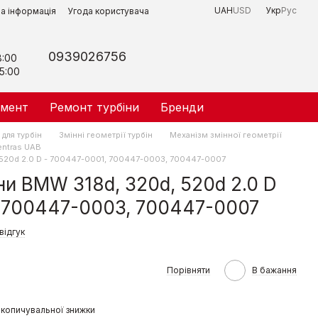
UAH
USD
Укр
Рус
на інформація
Угода користувача
0939026756
8:00
5:00
умент
Ремонт турбіни
Бренди
для турбін
Змінні геометрії турбін
Механізм змінної геометрії
entras UAB
, 520d 2.0 D - 700447-0001, 700447-0003, 700447-0007
ни BMW 318d, 320d, 520d 2.0 D
, 700447-0003, 700447-0007
відгук
Порівняти
В бажання
копичувальної знижки