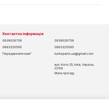
Контактна інформація
0939026756
0939026756
0663320595
0663320595
turboparts.ua@gmail.com
Передзвонити вам?
вул. Кіото 25, Київ, Україна,
02156
Мапа проїзду