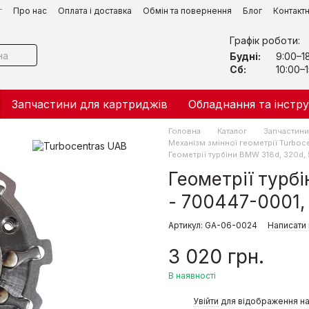
г
Про нас
Оплата і доставка
Обмін та повернення
Блог
Контакт
Графік роботи:
Будні:
9:00–1
Сб:
10:00–1
Запчастини для картриджів
Обладнання та інстр
Головна
Каталог
Запчастини 
Механізм змінної геометрії Turboc
Геометрії турбіни BMW 318d, 320d
Геометрії турбі
- 700447-0001
Артикул: GA-06-0024
Написати 
3 020 грн.
В наявності
%
Увійти
для відображення на