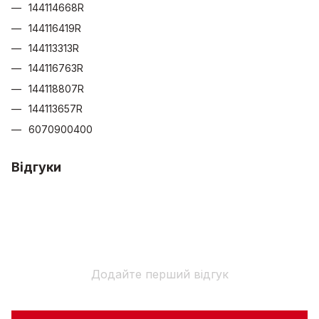
144114668R
144116419R
144113313R
144116763R
144118807R
144113657R
6070900400
Відгуки
Додайте перший відгук