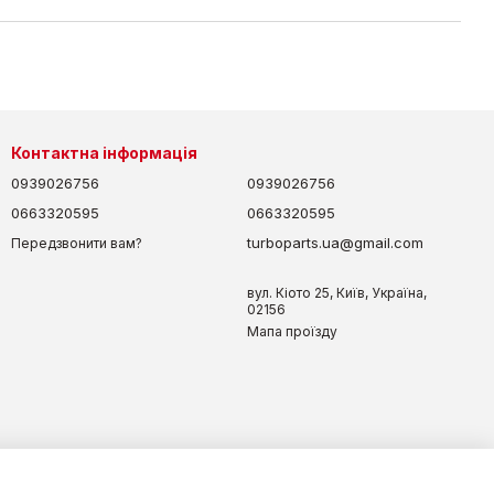
Контактна інформація
0939026756
0939026756
0663320595
0663320595
turboparts.ua@gmail.com
Передзвонити вам?
вул. Кіото 25, Київ, Україна,
02156
Мапа проїзду