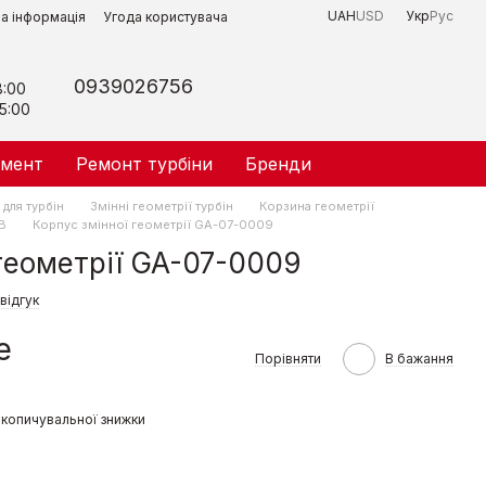
UAH
USD
Укр
Рус
на інформація
Угода користувача
0939026756
8:00
5:00
умент
Ремонт турбіни
Бренди
для турбін
Змінні геометрії турбін
Корзина геометрії
B
Корпус змінної геометрії GA-07-0009
 геометрії GA-07-0009
відгук
е
Порівняти
В бажання
копичувальної знижки