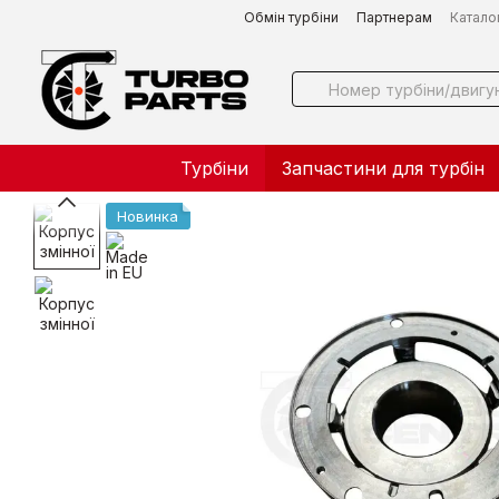
Перейти до основного контенту
Обмін турбіни
Партнерам
Катало
Турбіни
Запчастини для турбін
Новинка