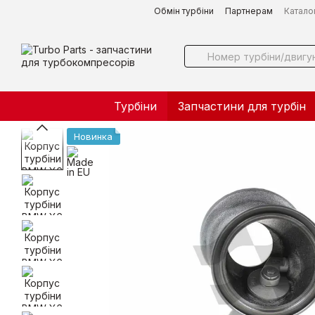
Перейти до основного контенту
Обмін турбіни
Партнерам
Катало
Турбіни
Запчастини для турбін
Новинка