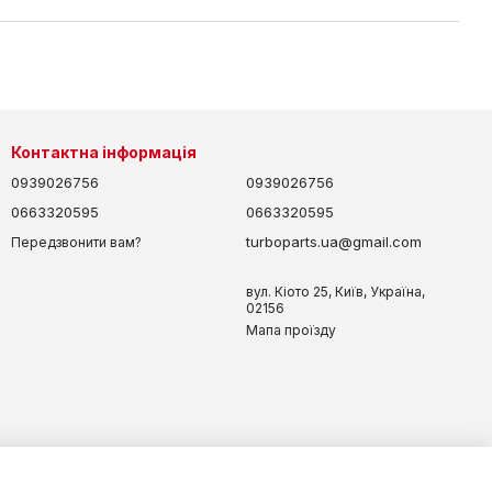
Контактна інформація
0939026756
0939026756
0663320595
0663320595
turboparts.ua@gmail.com
Передзвонити вам?
вул. Кіото 25, Київ, Україна,
02156
Мапа проїзду