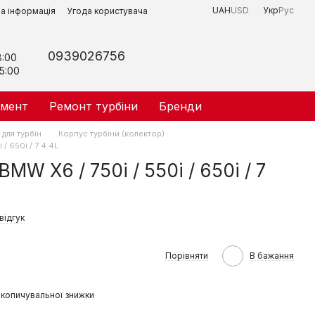
UAH
USD
Укр
Рус
на інформація
Угода користувача
0939026756
8:00
5:00
умент
Ремонт турбіни
Бренди
для турбін
Корпус турбіни (колектор)
/ 650i / 7 4.4L
MW X6 / 750i / 550i / 650i / 7
відгук
Порівняти
В бажання
копичувальної знижки