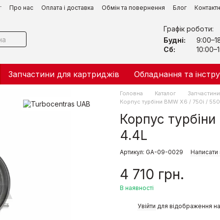
г
Про нас
Оплата і доставка
Обмін та повернення
Блог
Контакт
Графік роботи:
Будні:
9:00–1
Сб:
10:00–1
Запчастини для картриджів
Обладнання та інстр
Головна
Каталог
Запчастини 
Корпус турбіни BMW X6 / 750i / 550i 
Корпус турбіни B
4.4L
Артикул: GA-09-0029
Написати 
4 710 грн.
В наявності
%
Увійти
для відображення на