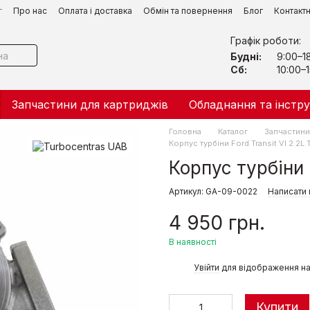
г
Про нас
Оплата і доставка
Обмін та повернення
Блог
Контакт
Графік роботи:
Будні:
9:00–1
Сб:
10:00–1
Запчастини для картриджів
Обладнання та інстр
Головна
Каталог
Запчастини 
Корпус турбіни Ford Transit VI 2.2L 
Корпус турбіни F
Артикул: GA-09-0022
Написати 
4 950 грн.
В наявності
%
Увійти
для відображення на
Купити