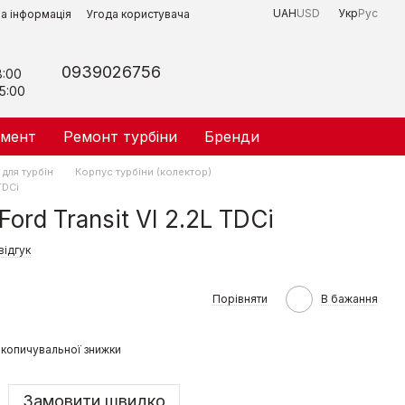
UAH
USD
Укр
Рус
на інформація
Угода користувача
0939026756
8:00
5:00
умент
Ремонт турбіни
Бренди
для турбін
Корпус турбіни (колектор)
TDCi
ord Transit VI 2.2L TDCi
відгук
Порівняти
В бажання
копичувальної знижки
Замовити швидко