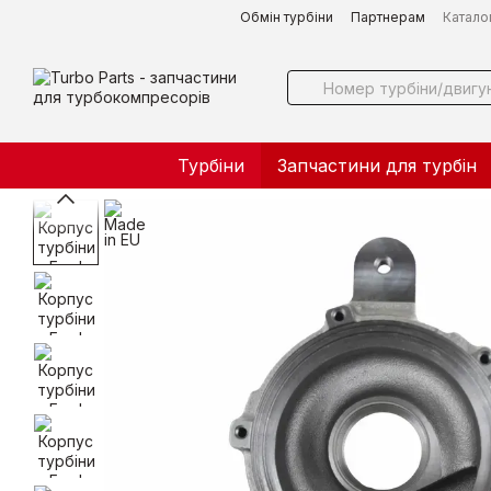
Перейти до основного контенту
Обмін турбіни
Партнерам
Катало
Турбіни
Запчастини для турбін