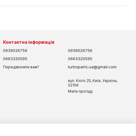
Контактна інформація
0939026756
0939026756
0663320595
0663320595
turboparts.ua@gmail.com
Передзвонити вам?
вул. Кіото 25, Київ, Україна,
02156
Мапа проїзду