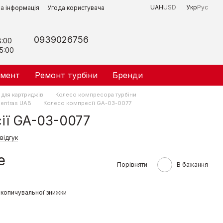
UAH
USD
Укр
Рус
на інформація
Угода користувача
0939026756
8:00
5:00
умент
Ремонт турбіни
Бренди
 для картриджів
Колесо компреcора турбіни
entras UAB
Колесо компресії GA-03-0077
ії GA-03-0077
відгук
е
Порівняти
В бажання
копичувальної знижки