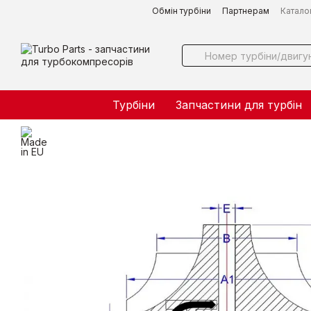
Перейти до основного контенту
Обмін турбіни
Партнерам
Катало
Турбіни
Запчастини для турбін