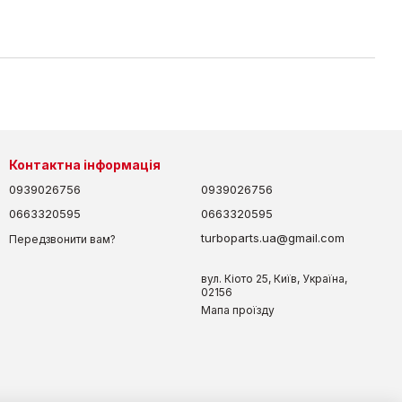
Контактна інформація
0939026756
0939026756
0663320595
0663320595
turboparts.ua@gmail.com
Передзвонити вам?
вул. Кіото 25, Київ, Україна,
02156
Мапа проїзду