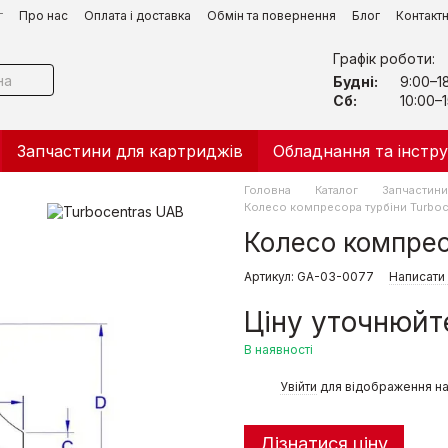
г
Про нас
Оплата і доставка
Обмін та повернення
Блог
Контакт
Графік роботи:
Будні:
9:00–1
Сб:
10:00–1
Запчастини для картриджів
Обладнання та інстр
Головна
Каталог
Запчастини
Колесо компреcора турбіни Turboc
Колесо компрес
Артикул: GA-03-0077
Написати 
Ціну уточнюйт
В наявності
%
Увійти
для відображення на
Дізнатися ціну