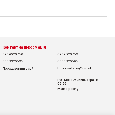
Контактна інформація
0939026756
0939026756
0663320595
0663320595
turboparts.ua@gmail.com
Передзвонити вам?
вул. Кіото 25, Київ, Україна,
02156
Мапа проїзду