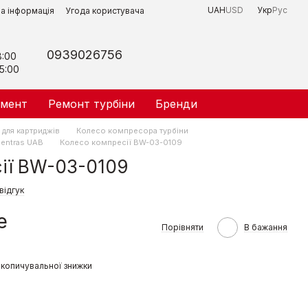
UAH
USD
Укр
Рус
на інформація
Угода користувача
0939026756
8:00
5:00
умент
Ремонт турбіни
Бренди
 для картриджів
Колесо компреcора турбіни
entras UAB
Колесо компресії BW-03-0109
ії BW-03-0109
відгук
е
Порівняти
В бажання
копичувальної знижки