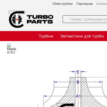
Перейти до основного контенту
Обмін турбіни
Партнерам
Катало
Турбіни
Запчастини для турбін