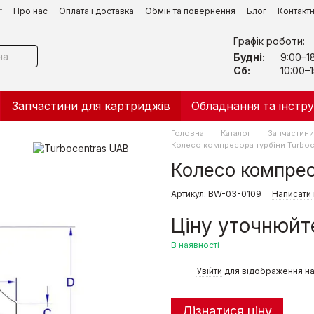
г
Про нас
Оплата і доставка
Обмін та повернення
Блог
Контакт
Графік роботи:
Будні:
9:00–1
Сб:
10:00–1
Запчастини для картриджів
Обладнання та інстр
Головна
Каталог
Запчастини
Колесо компреcора турбіни Turboc
Колесо компрес
Артикул: BW-03-0109
Написати 
Ціну уточнюйт
В наявності
%
Увійти
для відображення на
Дізнатися ціну