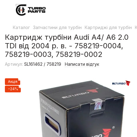
Каталог
Запчастини для турбін
Картриджі для турбін
Картридж турбіни Audi A4/ A6 2.0
TDI від 2004 р. в. - 758219-0004,
758219-0003, 758219-0002
Артикул:
SL161462 / 758219
Написати відгук
Акція
−24%