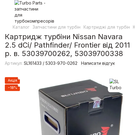
Каталог
Запчастини для турбін
Картриджі для турбін
Картридж турбіни Nissan Navara
2.5 dCi/ Pathfinder/ Frontier від 2011
р. в. 53039700262, 53039700338
Артикул:
SL161433 / 5303-970-0262
Написати відгук
Акція
−18%