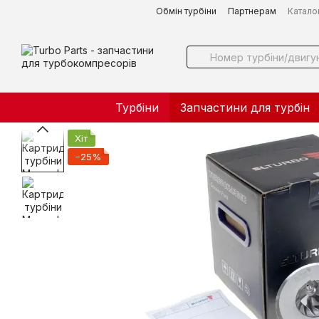
Перейти до основного контенту
Обмін турбіни
Партнерам
Катало
Турбіни
Запчастини для турбін
Хіт
−25%