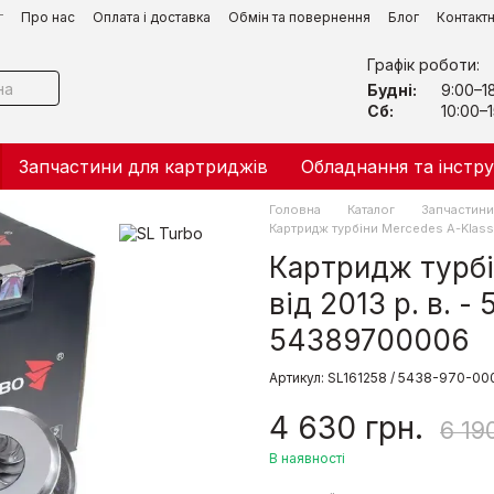
г
Про нас
Оплата і доставка
Обмін та повернення
Блог
Контакт
Графік роботи:
Будні:
9:00–1
Сб:
10:00–1
Запчастини для картриджів
Обладнання та інстр
Головна
Каталог
Запчастини 
Картридж турбіни Mercedes A-Klass
Картридж турбі
від 2013 р. в.
54389700006
Артикул: SL161258 / 5438-970-00
4 630 грн.
6 19
В наявності