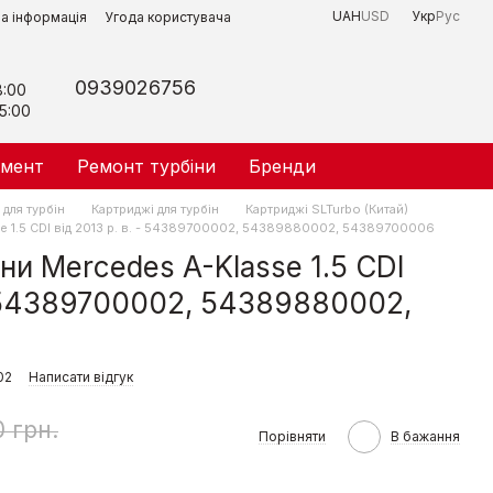
UAH
USD
Укр
Рус
на інформація
Угода користувача
0939026756
8:00
5:00
умент
Ремонт турбіни
Бренди
для турбін
Картриджі для турбін
Картриджі SLTurbo (Китай)
e 1.5 CDI від 2013 р. в. - 54389700002, 54389880002, 54389700006
ни Mercedes A-Klasse 1.5 CDI
 - 54389700002, 54389880002,
02
Написати відгук
0 грн.
Порівняти
В бажання