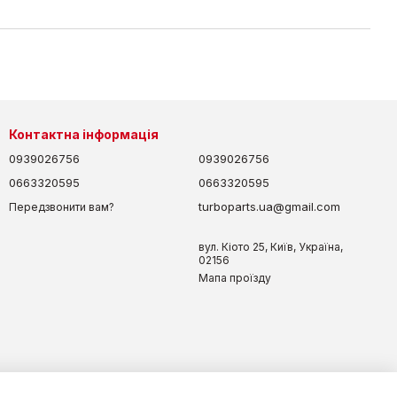
Контактна інформація
0939026756
0939026756
0663320595
0663320595
turboparts.ua@gmail.com
Передзвонити вам?
вул. Кіото 25, Київ, Україна,
02156
Мапа проїзду