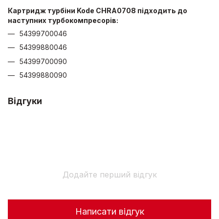
Картридж турбіни Kode CHRA0708 підходить до
наступних турбокомпресорів:
54399700046
54399880046
54399700090
54399880090
Відгуки
Додайте перший відгук
Написати відгук