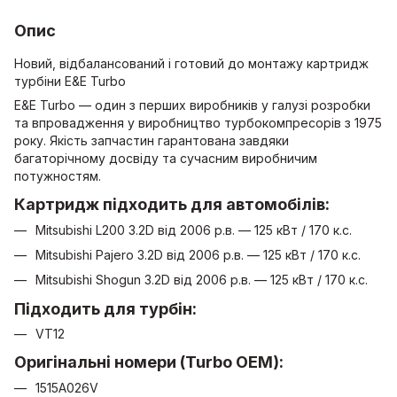
Опис
Новий, відбалансований і готовий до монтажу картридж
турбіни E&E Turbo
E&E Turbo — один з перших виробників у галузі розробки
та впровадження у виробництво турбокомпресорів з 1975
року. Якість запчастин гарантована завдяки
багаторічному досвіду та сучасним виробничим
потужностям.
Картридж підходить для автомобілів:
Mitsubishi L200 3.2D від 2006 р.в. — 125 кВт / 170 к.с.
Mitsubishi Pajero 3.2D від 2006 р.в. — 125 кВт / 170 к.с.
Mitsubishi Shogun 3.2D від 2006 р.в. — 125 кВт / 170 к.с.
Підходить для турбін:
VT12
Оригінальні номери (Turbo OEM):
1515A026V