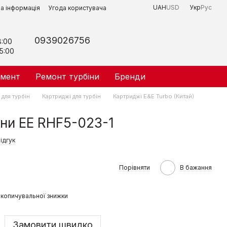
UAH
USD
Укр
Рус
на інформація
Угода користувача
0939026756
8:00
5:00
умент
Ремонт турбіни
Бренди
для турбін
Картриджі для турбін
Картриджі E&E Turbo (Китай)
ни ЕЕ RHF5-023-1
ідгук
Порівняти
В бажання
копичувальної знижки
Замовити швидко