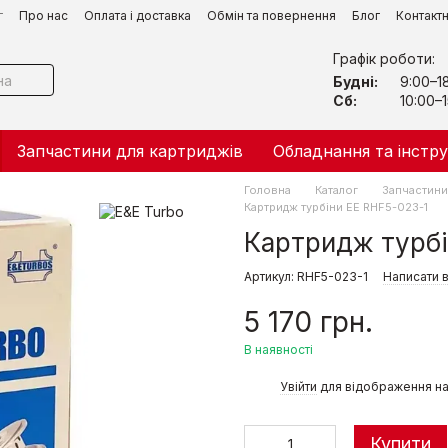
г
Про нас
Оплата і доставка
Обмін та повернення
Блог
Контакт
Графік роботи:
Будні:
9:00–1
Сб:
10:00–1
Запчастини для картриджів
Обладнання та інстр
Головна
Каталог
Запчастини 
Картридж турбіни ЕЕ RHF5-023-1
Картридж турбі
Артикул: RHF5-023-1
Написати в
5 170 грн.
В наявності
%
Увійти
для відображення на
Купити