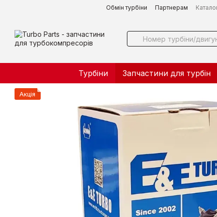
Перейти до основного контенту
Обмін турбіни
Партнерам
Катало
Турбіни
Запчастини для турбін
Акція