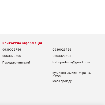
Контактна інформація
0939026756
0939026756
0663320595
0663320595
turboparts.ua@gmail.com
Передзвонити вам?
вул. Кіото 25, Київ, Україна,
02156
Мапа проїзду