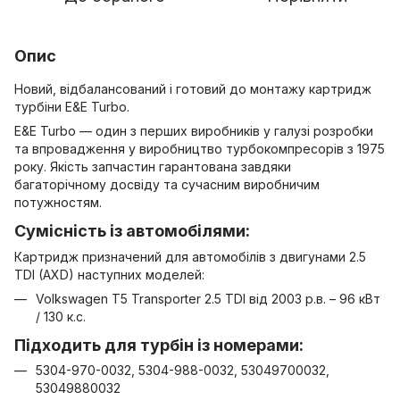
Опис
Новий, відбалансований і готовий до монтажу картридж
турбіни E&E Turbo.
E&E Turbo — один з перших виробників у галузі розробки
та впровадження у виробництво турбокомпресорів з 1975
року. Якість запчастин гарантована завдяки
багаторічному досвіду та сучасним виробничим
потужностям.
Сумісність із автомобілями:
Картридж призначений для автомобілів з двигунами 2.5
TDI (AXD) наступних моделей:
Volkswagen T5 Transporter 2.5 TDI від 2003 р.в. – 96 кВт
/ 130 к.с.
Підходить для турбін із номерами:
5304-970-0032, 5304-988-0032, 53049700032,
53049880032