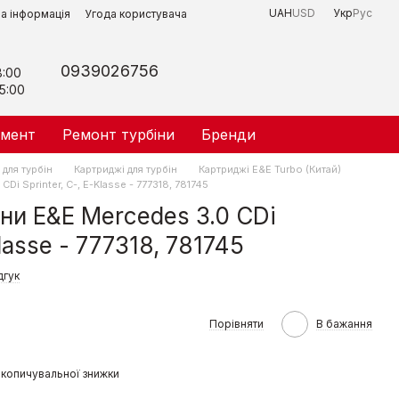
UAH
USD
Укр
Рус
на інформація
Угода користувача
0939026756
8:00
5:00
умент
Ремонт турбіни
Бренди
для турбін
Картриджі для турбін
Картриджі E&E Turbo (Китай)
Di Sprinter, C-, E-Klasse - 777318, 781745
ни E&E Mercedes 3.0 CDi
Klasse - 777318, 781745
дгук
Порівняти
В бажання
копичувальної знижки