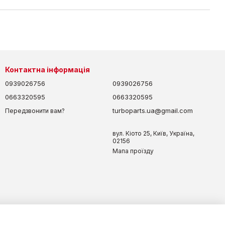
Контактна інформація
0939026756
0939026756
0663320595
0663320595
turboparts.ua@gmail.com
Передзвонити вам?
вул. Кіото 25, Київ, Україна,
02156
Мапа проїзду