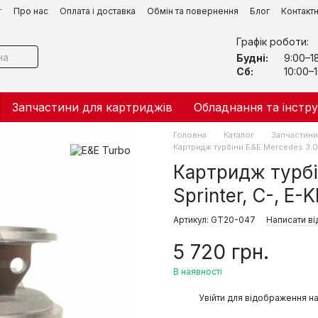
г
Про нас
Оплата і доставка
Обмін та повернення
Блог
Контакт
Графік роботи:
Будні:
9:00–1
Сб:
10:00–1
Запчастини для картриджів
Обладнання та інстр
Головна
Каталог
Запчастини 
Картридж турбіни E&E Mercedes 3.0 C
Картридж турбі
Sprinter, C-, E-
Артикул: GT20-047
Написати ві
5 720 грн.
В наявності
%
Увійти
для відображення на