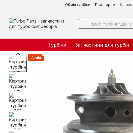
Перейти до основного контенту
Обмін турбіни
Партнерам
Катало
Турбіни
Запчастини для турбін
Акція