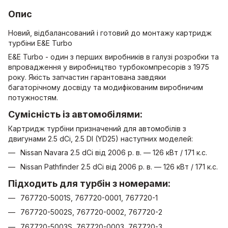
Опис
Новий, відбалансований і готовий до монтажу картридж
турбіни E&E Turbo
E&E Turbo - один з перших виробників в галузі розробки та
впровадження у виробництво турбокомпресорів з 1975
року. Якість запчастин гарантована завдяки
багаторічному досвіду та модифікованим виробничим
потужностям.
Сумісність із автомобілями:
Картридж турбіни призначений для автомобілів з
двигунами 2.5 dCi, 2.5 DI (YD25) наступних моделей:
Nissan Navara 2.5 dCi від 2006 р. в. — 126 кВт / 171 к.с.
Nissan Pathfinder 2.5 dCi від 2006 р. в. — 126 кВт / 171 к.с.
Підходить для турбін з номерами:
767720-5001S, 767720-0001, 767720-1
767720-5002S, 767720-0002, 767720-2
767720-5003S, 767720-0003, 767720-3