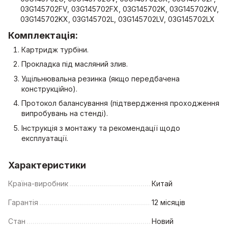
03G145702FV, 03G145702FX, 03G145702K, 03G145702KV,
03G145702KX, 03G145702L, 03G145702LV, 03G145702LX
Комплектація:
Картридж турбіни.
Прокладка під масляний злив.
Ущільнювальна резинка (якщо передбачена
конструкційно).
Протокол балансування (підтвердження проходження
випробувань на стенді).
Інструкція з монтажу та рекомендації щодо
експлуатації.
Характеристики
Країна-виробник
Китай
Гарантія
12 місяців
Стан
Новий