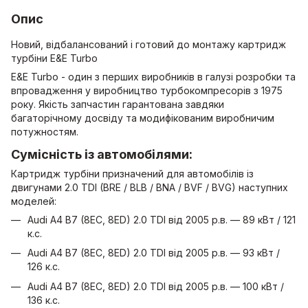
Опис
Новий, відбалансований і готовий до монтажу картридж
турбіни E&E Turbo
E&E Turbo - один з перших виробників в галузі розробки та
впровадження у виробництво турбокомпресорів з 1975
року. Якість запчастин гарантована завдяки
багаторічному досвіду та модифікованим виробничим
потужностям.
Сумісність із автомобілями:
Картридж турбіни призначений для автомобілів із
двигунами 2.0 TDI (BRE / BLB / BNA / BVF / BVG) наступних
моделей:
Audi A4 B7 (8EC, 8ED) 2.0 TDI від 2005 р.в. — 89 кВт / 121
к.с.
Audi A4 B7 (8EC, 8ED) 2.0 TDI від 2005 р.в. — 93 кВт /
126 к.с.
Audi A4 B7 (8EC, 8ED) 2.0 TDI від 2005 р.в. — 100 кВт /
136 к.с.